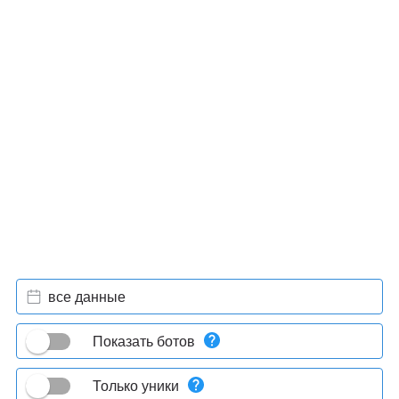
все данные
Показать ботов
Только уники