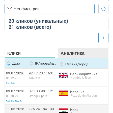
20
кликов (уникальные)
21
кликов (всего)
1
Клики
Аналитика
Дата
IP/провайдер
Страна/город
09.07.2026
92.17.237.163:36669
Великобритания
Hamble-le-Rice
01:32:25
TalkTalk
53m 56s
09.07.2026
37.133.98.112:46217
Испания
Pozuelo de Alarcón
00:38:29
Orange Spain
58d 8h 10m 8s
11.05.2026
176.241.84.133
Ирак