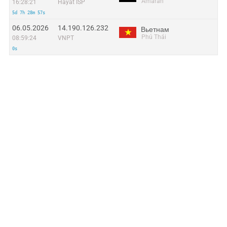
Amarah
16:28:21
Hayat ISP
5d 7h 28m 57s
06.05.2026
14.190.126.232
Вьетнам
Phú Thái
08:59:24
VNPT
0s