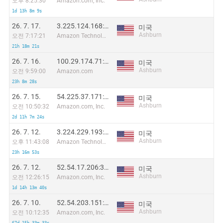
오후 8:25:30
Amazon.com, Inc.
1d 13h 8m 9s
26. 7. 17.
3.225.124.168:14988
미국
Ashburn
오전 7:17:21
Amazon Technologies Inc.
21h 18m 21s
26. 7. 16.
100.29.174.71:51846
미국
Ashburn
오전 9:59:00
Amazon.com
23h 8m 28s
26. 7. 15.
54.225.37.171:62325
미국
Ashburn
오전 10:50:32
Amazon.com, Inc.
2d 11h 7m 24s
26. 7. 12.
3.224.229.193:34501
미국
Ashburn
오후 11:43:08
Amazon Technologies Inc.
23h 16m 53s
26. 7. 12.
52.54.17.206:36815
미국
Ashburn
오전 12:26:15
Amazon.com, Inc.
1d 14h 13m 40s
26. 7. 10.
52.54.203.151:28611
미국
Ashburn
오전 10:12:35
Amazon.com, Inc.