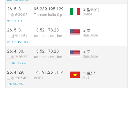
67d 15h 33m 33s
26. 5. 3.
95.239.195.129
이탈리아
Rome
오후 6:39:02
Telecom Italia S.p.A.
9h 27m 11s
26. 5. 3.
13.52.178.23
미국
San Jose
오전 9:11:51
Amazon.com, Inc.
2d 17h 45m 18s
26. 4. 30.
13.52.178.23
미국
San Jose
오후 3:26:33
Amazon.com, Inc.
1d 1h 18m 45s
26. 4. 29.
14.191.251.114
베트남
Huế
오후 2:07:48
VNPT
16h 31m 37s