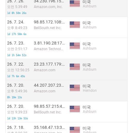
26. 7. 26.
34.230.196.156:7458
미국
Ashburn
오전 5:39:49
Amazon.com, Inc.
1d 8h 50m 26s
26. 7. 24.
98.85.172.108:26015
미국
Ashburn
오후 8:49:23
BellSouth.net Inc.
1d 17h 58m 6s
26. 7. 23.
3.81.190.28:17531
미국
Ashburn
오전 2:51:17
Amazon Technologies Inc.
1d 1h 54m 52s
26. 7. 22.
23.23.177.179:15009
미국
Ashburn
오전 12:56:25
Amazon.com
1d 7h 6m 49s
26. 7. 20.
44.207.207.230:34502
미국
Herndon
오후 5:49:36
Amazon.com
8h 10m 13s
26. 7. 20.
98.85.57.215:42610
미국
Ashburn
오전 9:39:23
BellSouth.net Inc.
1d 13h 13m 53s
26. 7. 18.
35.168.47.13:34566
미국
Ashburn