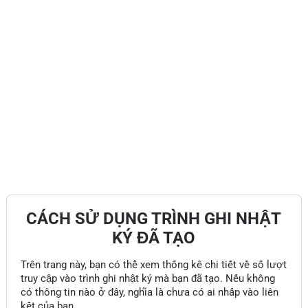
CÁCH SỬ DỤNG TRÌNH GHI NHẬT
KÝ ĐÃ TẠO
Trên trang này, bạn có thể xem thống kê chi tiết về số lượt
truy cập vào trình ghi nhật ký mà bạn đã tạo. Nếu không
có thông tin nào ở đây, nghĩa là chưa có ai nhấp vào liên
kết của bạn.