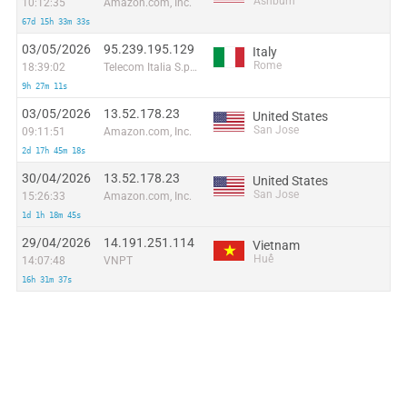
Ashburn
10:12:35
Amazon.com, Inc.
67d 15h 33m 33s
03/05/2026
95.239.195.129
Italy
Rome
18:39:02
Telecom Italia S.p.A.
9h 27m 11s
03/05/2026
13.52.178.23
United States
San Jose
09:11:51
Amazon.com, Inc.
2d 17h 45m 18s
30/04/2026
13.52.178.23
United States
San Jose
15:26:33
Amazon.com, Inc.
1d 1h 18m 45s
29/04/2026
14.191.251.114
Vietnam
Huế
14:07:48
VNPT
16h 31m 37s