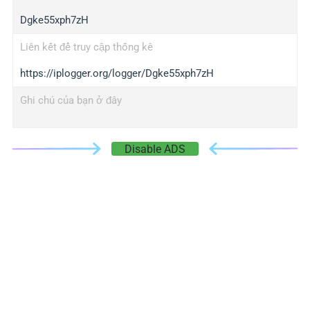
Dgke55xph7zH
Liên kết để truy cập thống kê
https://iplogger.org/logger/Dgke55xph7zH
Ghi chú của bạn ở đây
Disable ADS