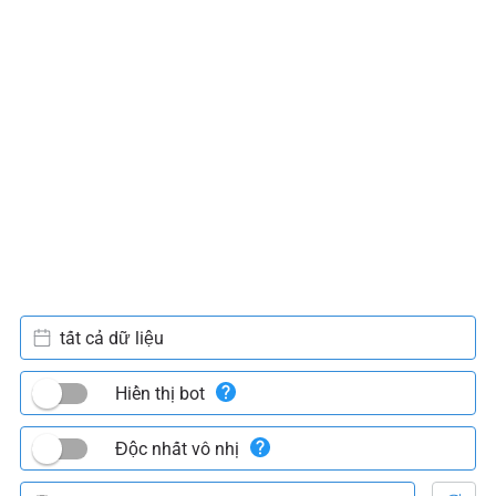
tất cả dữ liệu
Hiển thị bot
Độc nhất vô nhị