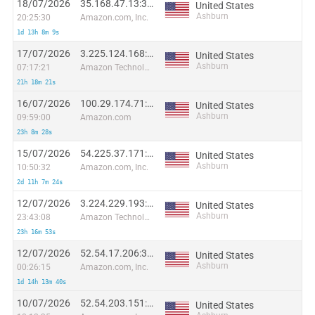
18/07/2026
35.168.47.13:34566
United States
Ashburn
20:25:30
Amazon.com, Inc.
1d 13h 8m 9s
17/07/2026
3.225.124.168:14988
United States
Ashburn
07:17:21
Amazon Technologies Inc.
21h 18m 21s
16/07/2026
100.29.174.71:51846
United States
Ashburn
09:59:00
Amazon.com
23h 8m 28s
15/07/2026
54.225.37.171:62325
United States
Ashburn
10:50:32
Amazon.com, Inc.
2d 11h 7m 24s
12/07/2026
3.224.229.193:34501
United States
Ashburn
23:43:08
Amazon Technologies Inc.
23h 16m 53s
12/07/2026
52.54.17.206:36815
United States
Ashburn
00:26:15
Amazon.com, Inc.
1d 14h 13m 40s
10/07/2026
52.54.203.151:28611
United States