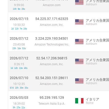
アメリカ合衆
Ashburn
9:59:00
Amazon.com
23h 8m 28s
2026/07/15
54.225.37.171:62325
アメリカ合衆
Ashburn
10:50:32
Amazon.com, Inc.
2d 11h 7m 24s
2026/07/12
3.224.229.193:34501
アメリカ合衆
Ashburn
23:43:08
Amazon Technologies Inc.
23h 16m 53s
2026/07/12
52.54.17.206:36815
アメリカ合衆
Ashburn
0:26:15
Amazon.com, Inc.
1d 14h 13m 40s
2026/07/10
52.54.203.151:28611
アメリカ合衆
Ashburn
10:12:35
Amazon.com, Inc.
67d 15h 33m 33s
2026/05/03
95.239.195.129
イタリア
Rome
18:39:02
Telecom Italia S.p.A.
9h 27m 11s