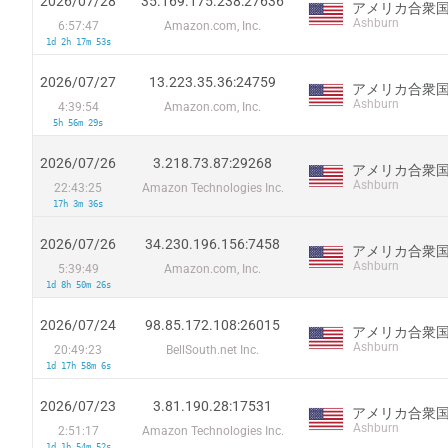
2026/07/28
35.169.175.238:27636
アメリカ合衆
Ashburn
6:57:47
Amazon.com, Inc.
1d 2h 17m 53s
2026/07/27
13.223.35.36:24759
アメリカ合衆
Ashburn
4:39:54
Amazon.com, Inc.
5h 56m 29s
2026/07/26
3.218.73.87:29268
アメリカ合衆
Ashburn
22:43:25
Amazon Technologies Inc.
17h 3m 36s
2026/07/26
34.230.196.156:7458
アメリカ合衆
Ashburn
5:39:49
Amazon.com, Inc.
1d 8h 50m 26s
2026/07/24
98.85.172.108:26015
アメリカ合衆
Ashburn
20:49:23
BellSouth.net Inc.
1d 17h 58m 6s
2026/07/23
3.81.190.28:17531
アメリカ合衆
Ashburn
2:51:17
Amazon Technologies Inc.
1d 1h 54m 52s