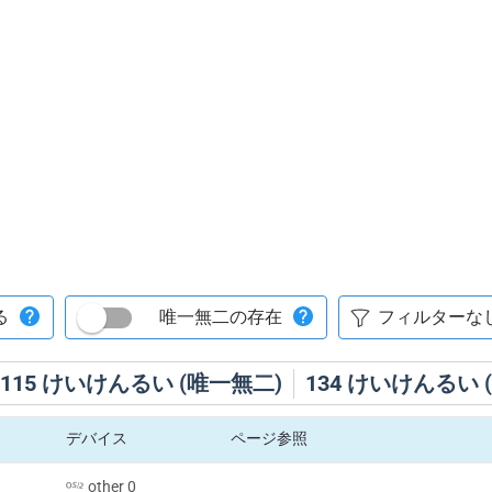
る
唯一無二の存在
115
けいけんるい (唯一無二)
134
けいけんるい 
デバイス
ページ参照
other 0