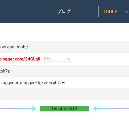
ブログ
TOOLS
/now-goal.mobi/
/iplogger.com/24GLq8
xph7zH
/iplogger.org/logger/Dgke55xph7zH
Disable ADS