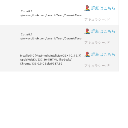
詳細はこちら
Terra Cotta 0.1
https://www.github.com/ceramicTeam/CeramicTerracotta
アキュラシー: IP
詳細はこちら
Terra Cotta 0.1
https://www.github.com/ceramicTeam/CeramicTerracotta
アキュラシー: IP
詳細はこちら
Mozilla/5.0 (Macintosh; Intel Mac OS X 10_15_7)
AppleWebKit/537.36 (KHTML, like Gecko)
Chrome/136.0.0.0 Safari/537.36
アキュラシー: IP