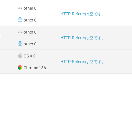
other 0
国
HTTP-Refererは空です。
other 0
other 0
国
HTTP-Refererは空です。
other 0
OS X 0
HTTP-Refererは空です。
Chrome 136