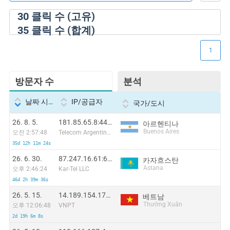
30
클릭 수 (고유)
35
클릭 수 (합계)
1
방문자 수
분석
날짜 시간
IP/공급자
국가/도시
26. 8. 5.
181.85.65.8:44408
아르헨티나
Buenos Aires
오전 2:57:48
Telecom Argentina S.A.
35d 12h 11m 24s
26. 6. 30.
87.247.16.61:61963
카자흐스탄
Astana
오후 2:46:24
Kar-Tel LLC
46d 2h 39m 36s
26. 5. 15.
14.189.154.179:57517
베트남
Thường Xuân
오후 12:06:48
VNPT
2d 19h 6m 8s