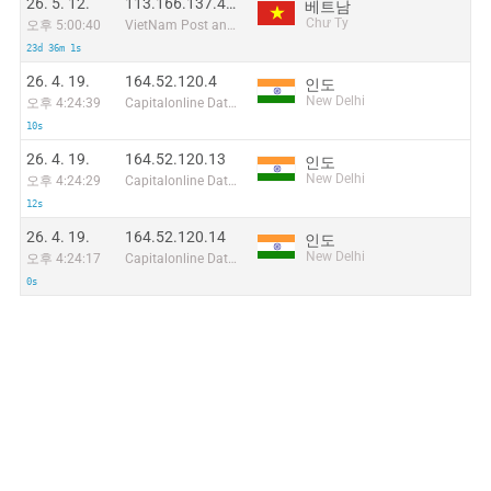
26. 5. 12.
113.166.137.40:42315
베트남
Chư Ty
오후 5:00:40
VietNam Post and Telecom Corporation
23d 36m 1s
26. 4. 19.
164.52.120.4
인도
New Delhi
오후 4:24:39
Capitalonline Data Service (HK) Co
10s
26. 4. 19.
164.52.120.13
인도
New Delhi
오후 4:24:29
Capitalonline Data Service (HK) Co
12s
26. 4. 19.
164.52.120.14
인도
New Delhi
오후 4:24:17
Capitalonline Data Service (HK) Co
0s