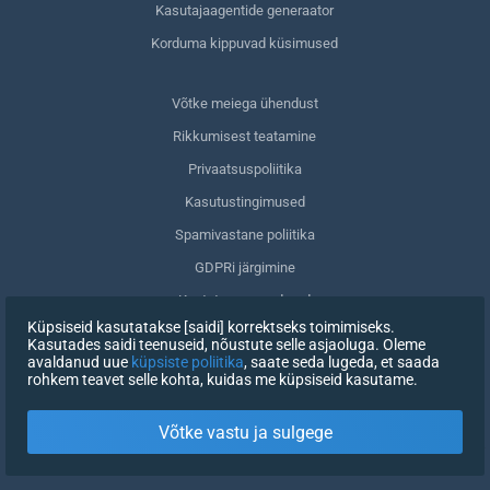
Kasutajaagentide generaator
Korduma kippuvad küsimused
Võtke meiega ühendust
Rikkumisest teatamine
Privaatsuspoliitika
Kasutustingimused
Spamivastane poliitika
GDPRi järgimine
Kustuta oma andmed
Küpsiseid kasutatakse [saidi] korrektseks toimimiseks.
Nõusoleku tagasivõtmine
Kasutades saidi teenuseid, nõustute selle asjaoluga. Oleme
avaldanud uue
küpsiste poliitika
, saate seda lugeda, et saada
rohkem teavet selle kohta, kuidas me küpsiseid kasutame.
REGISTREERIMINE
Võtke vastu ja sulgege
X
LOGI SISSE