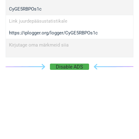
CyGE5RBPOs1c
Link juurdepääsustatistikale
https://iplogger.org/logger/CyGE5RBPOs1c
Kirjutage oma märkmeid siia
Disable ADS