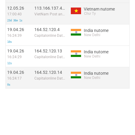
12.05.26
113.166.137.40:42315
Vietnam nutome
Chư Ty
17:00:40
VietNam Post and Telecom Corporation
23d 36m 1s
19.04.26
164.52.120.4
India nutome
New Delhi
16:24:39
Capitalonline Data Service (HK) Co
10s
19.04.26
164.52.120.13
India nutome
New Delhi
16:24:29
Capitalonline Data Service (HK) Co
12s
19.04.26
164.52.120.14
India nutome
New Delhi
16:24:17
Capitalonline Data Service (HK) Co
0s