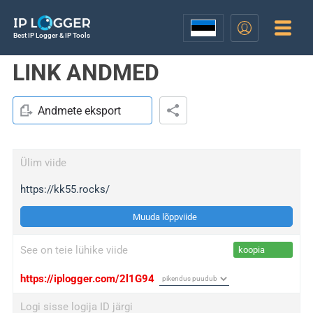
Best IP Logger & IP Tools
LINK ANDMED
Andmete eksport
Ülim viide
https://kk55.rocks/
Muuda lõppviide
See on teie lühike viide
koopia
https://iplogger.com/2l1G94
Logi sisse logija ID järgi