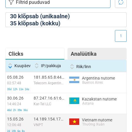
30
klõpsab (unikaalne)
35
klõpsab (kokku)
1
Clicks
Analüütika
Kuupäev
IP/pakkuja
Riik/linn
05.08.26
181.85.65.8:44408
Argentina nutome
Buenos Aires
02:57:48
Telecom Argentina S.A.
35d 12h 11m 24s
30.06.26
87.247.16.61:61963
Kazakstan nutome
Astana
14:46:24
Kar-Tel LLC
46d 2h 39m 36s
15.05.26
14.189.154.179:57517
Vietnam nutome
Thường Xuân
12:06:48
VNPT
2d 19h 6m 8s