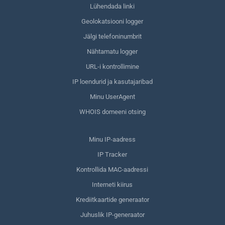
Lühendada linki
Geolokatsiooni logger
Jälgi telefoninumbrit
Nähtamatu logger
URL-i kontrollimine
IP loendurid ja kasutajaribad
Minu UserAgent
WHOIS domeeni otsing
Minu IP-aadress
IP Tracker
Kontrollida MAC-aadressi
Interneti kiirus
Krediitkaartide generaator
Juhuslik IP-generaator