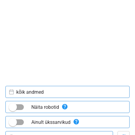
kõik andmed
Näita robotid
Ainult ükssarvikud