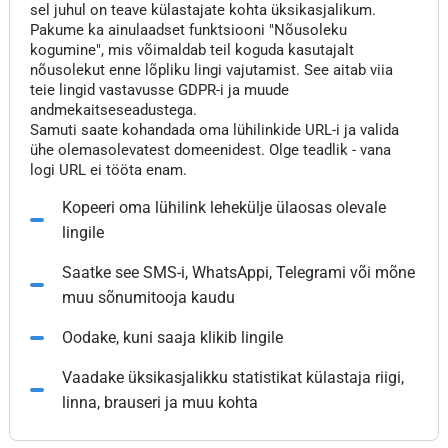
sel juhul on teave külastajate kohta üksikasjalikum.
Pakume ka ainulaadset funktsiooni "Nõusoleku
kogumine", mis võimaldab teil koguda kasutajalt
nõusolekut enne lõpliku lingi vajutamist. See aitab viia
teie lingid vastavusse GDPR-i ja muude
andmekaitseseadustega.
Samuti saate kohandada oma lühilinkide URL-i ja valida
ühe olemasolevatest domeenidest. Olge teadlik - vana
logi URL ei tööta enam.
Kopeeri oma lühilink lehekülje ülaosas olevale
lingile
Saatke see SMS-i, WhatsAppi, Telegrami või mõne
muu sõnumitooja kaudu
Oodake, kuni saaja klikib lingile
Vaadake üksikasjalikku statistikat külastaja riigi,
linna, brauseri ja muu kohta