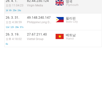
26. 4. 1.
82.44.230.124
영국
Plymouth
오전 11:04:23
Virgin Media
1d 6h 25m 24s
26. 3. 31.
49.148.240.147
필리핀
Iloilo City
오전 4:38:59
Philippine Long Distance Telephone Co.
11d 12h 20m 57s
26. 3. 19.
27.67.211.40
베트남
Hanoi
오후 4:18:02
Viettel Group
0s