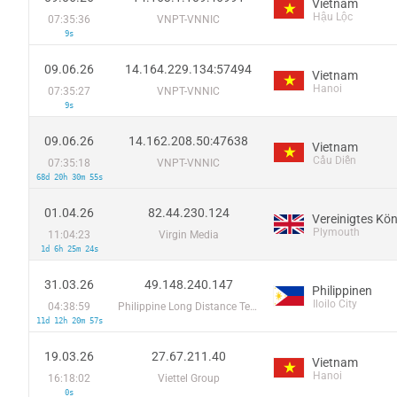
Vietnam
Hậu Lộc
07:35:36
VNPT-VNNIC
9s
09.06.26
14.164.229.134:57494
Vietnam
Hanoi
07:35:27
VNPT-VNNIC
9s
09.06.26
14.162.208.50:47638
Vietnam
Cầu Diễn
07:35:18
VNPT-VNNIC
68d 20h 30m 55s
01.04.26
82.44.230.124
Vereinigtes Kön
Plymouth
11:04:23
Virgin Media
1d 6h 25m 24s
31.03.26
49.148.240.147
Philippinen
Iloilo City
04:38:59
Philippine Long Distance Telephone Co.
11d 12h 20m 57s
19.03.26
27.67.211.40
Vietnam
Hanoi
16:18:02
Viettel Group
0s