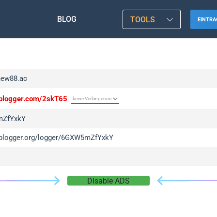
BLOG
TOOLS
EINTRA
/new88.ac
/iplogger.com/2skT65
ZfYxkY
/iplogger.org/logger/6GXW5mZfYxkY
Disable ADS