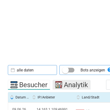
alle daten
Bots anzeigen
Besucher
Analytik
Datum und Uhrzeit
IP/Anbieter
Land/Stadt
09.06.26
14.163.1.109:46991