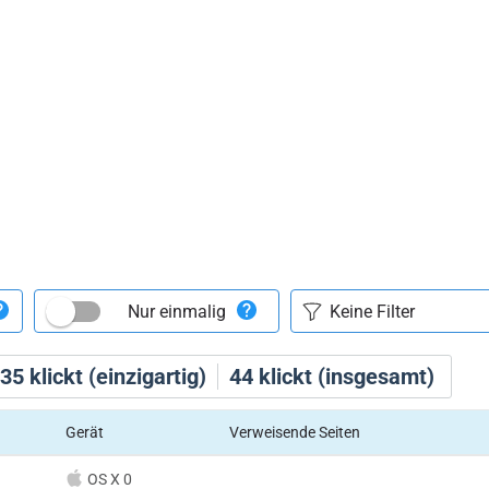
Nur einmalig
35
klickt (einzigartig)
44
klickt (insgesamt)
Gerät
Verweisende Seiten
OS X 0