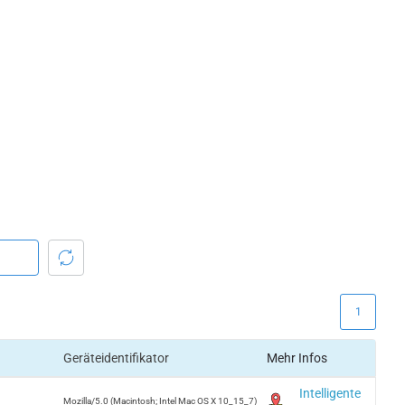
1
Geräteidentifikator
Mehr Infos
Intelligente
Mozilla/5.0 (Macintosh; Intel Mac OS X 10_15_7)