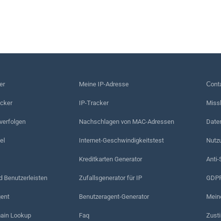
er
Meine IP-Adresse
Сonta
acker
IP-Tracker
Miss
erfolgen
Nachschlagen von MAC-Adressen
Date
el
Internet-Geschwindigkeitstest
Nutz
Kreditkarten Generator
Anti-
d Benutzerleisten
Zufallsgenerator für IP
GDPR
ent
Benutzeragent-Generator
Mein
in Lookup
Faq
Zust