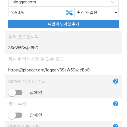
나만의 도메인 추가
iplogger.org
upgrade
추적 코드입니다
wl.gl
upgrade
3ScW5CwjcBbO
ed.tc
upgrade
bc.ax
upgrade
통계에 액세스할 수 있는 링크
https://iplogger.org/logger/3ScW5CwjcBbO
iplogger.com
maper.info
SMART 데이터 수집
iplogger.co
장애인
2no.co
동의 수집
yip.su
iplogger.info
장애인
iplog.co
GPS 데이터 수집