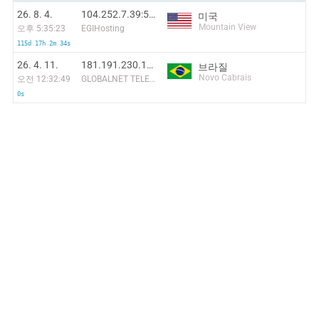
26. 8. 4.
104.252.7.39:5436
미국
Mountain View
오후 5:35:23
EGIHosting
115d 17h 2m 34s
26. 4. 11.
181.191.230.125
브라질
Novo Cabrais
오전 12:32:49
GLOBALNET TELECOMUNICAÇÕES LTDA
0s