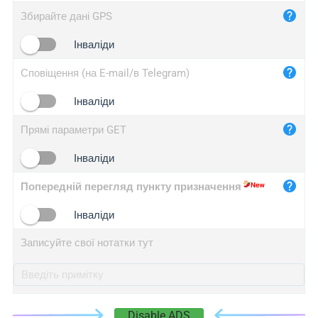
iplog.co
Збирайте дані GPS
iplogger.cn
Інваліди
Сповіщення (на E-mail/в Telegram)
Інваліди
Прямі параметри GET
Інваліди
Попередній перегляд пункту призначення
Інваліди
Записуйте свої нотатки тут
Disable ADS