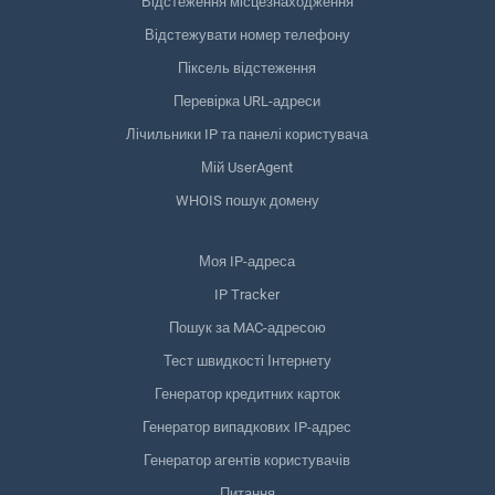
Відстеження місцезнаходження
Відстежувати номер телефону
Піксель відстеження
Перевірка URL-адреси
Лічильники IP та панелі користувача
Мій UserAgent
WHOIS пошук домену
Моя IP-адреса
IP Tracker
Пошук за MAC-адресою
Тест швидкості Інтернету
Генератор кредитних карток
Генератор випадкових IP-адрес
Генератор агентів користувачів
Питання