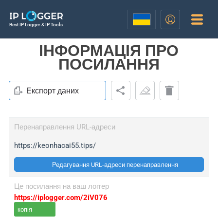
Best IP Logger & IP Tools
ІНФОРМАЦІЯ ПРО
ПОСИЛАННЯ
Експорт даних
Перенаправлення URL-адреси
https://keonhacai55.tips/
Редагування URL-адреси перенаправлення
Це посилання на ваш логгер
https://iplogger.com/2iV076
копія