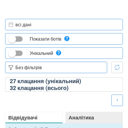
всі дані
Показати ботів
Унікальний
27
клацання (унікальний)
32
клацання (всього)
1
Відвідувачі
Аналітика