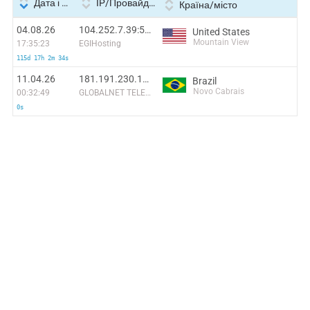
Дата і час
IP/Провайдер
Країна/місто
04.08.26
104.252.7.39:5436
United States
Mountain View
17:35:23
EGIHosting
115d 17h 2m 34s
11.04.26
181.191.230.125
Brazil
Novo Cabrais
00:32:49
GLOBALNET TELECOMUNICAÇÕES LTDA
0s