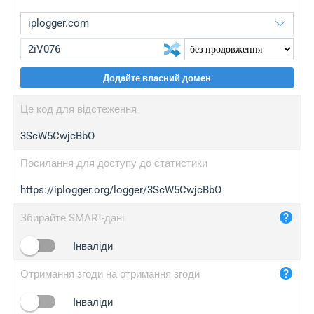
Додайте власний домен
iplogger.org
upgrade
Це код для відстеження
wl.gl
upgrade
3ScW5CwjcBbO
ed.tc
upgrade
bc.ax
upgrade
Посилання для доступу до статистики
https://iplogger.org/logger/3ScW5CwjcBbO
iplogger.com
maper.info
Збирайте SMART-дані
iplogger.co
Інваліди
2no.co
Отримання згоди на отримання згоди
yip.su
iplogger.info
Інваліди