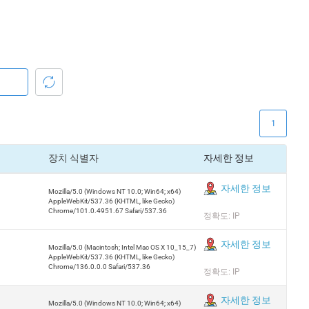
1
장치 식별자
자세한 정보
자세한 정보
Mozilla/5.0 (Windows NT 10.0; Win64; x64)
AppleWebKit/537.36 (KHTML, like Gecko)
Chrome/101.0.4951.67 Safari/537.36
정확도: IP
자세한 정보
Mozilla/5.0 (Macintosh; Intel Mac OS X 10_15_7)
AppleWebKit/537.36 (KHTML, like Gecko)
Chrome/136.0.0.0 Safari/537.36
정확도: IP
자세한 정보
Mozilla/5.0 (Windows NT 10.0; Win64; x64)