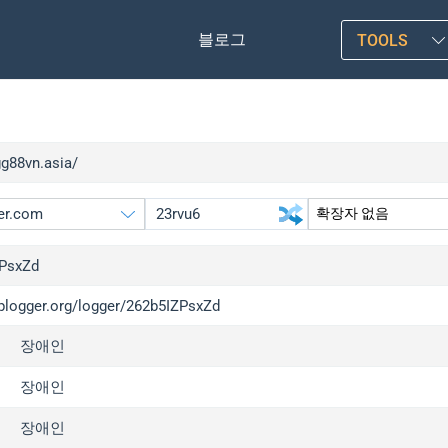
블로그
TOOLS
gg88vn.asia/
PsxZd
iplogger.org/logger/262b5IZPsxZd
gger.org
upgrade
장애인
l
upgrade
c
upgrade
장애인
x
upgrade
장애인