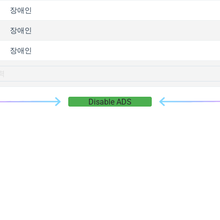
gger.com
장애인
r.info
장애인
gger.co
co
장애인
su
gger.info
g.co
Disable ADS
gger.cn