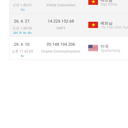
Ngô Đồng
오전 1:49:01
Viettel Corporation
11s
26. 4. 27.
14.229.152.68
베트남
Thị Trấn Vĩnh Tuy
오전 1:48:50
VNPT
16d 2h 6m 45s
26. 4. 10.
35.148.194.206
미국
Spartanburg
오후 11:42:05
Charter Communications
0s