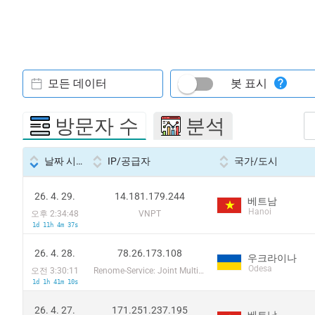
모든 데이터
봇 표시
방문자 수
분석
날짜 시간
IP/공급자
국가/도시
26. 4. 29.
14.181.179.244
베트남
Hanoi
오후 2:34:48
VNPT
1d 11h 4m 37s
26. 4. 28.
78.26.173.108
우크라이나
Odesa
오전 3:30:11
Renome-Service: Joint Multimedia Cable Network
1d 1h 41m 10s
26. 4. 27.
171.251.237.195
베트남