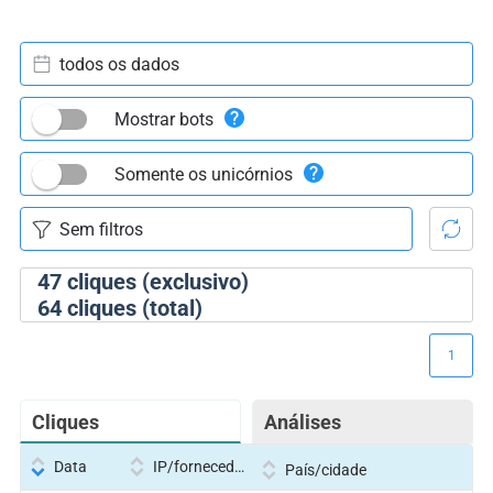
todos os dados
Mostrar bots
Somente os unicórnios
47
cliques (exclusivo)
64
cliques (total)
1
Cliques
Análises
Data
IP/fornecedor
País/cidade