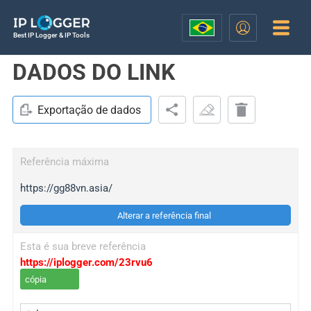
Best IP Logger & IP Tools
DADOS DO LINK
Exportação de dados
Referência máxima
https://gg88vn.asia/
Alterar a referência final
Esta é sua breve referência
https://iplogger.com/23rvu6
cópia