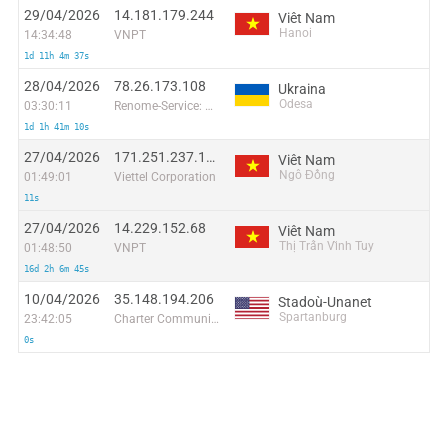
29/04/2026
14.181.179.244
Viêt Nam
Hanoi
14:34:48
VNPT
1d 11h 4m 37s
28/04/2026
78.26.173.108
Ukraina
Odesa
03:30:11
Renome-Service: Joint Multimedia Cable Network
1d 1h 41m 10s
27/04/2026
171.251.237.195
Viêt Nam
Ngô Đồng
01:49:01
Viettel Corporation
11s
27/04/2026
14.229.152.68
Viêt Nam
Thị Trấn Vĩnh Tuy
01:48:50
VNPT
16d 2h 6m 45s
10/04/2026
35.148.194.206
Stadoù-Unanet
Spartanburg
23:42:05
Charter Communications
0s