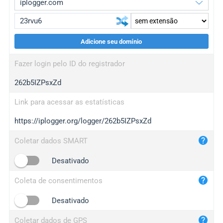
Adicione seu domínio
iplogger.org
upgrade
Fazer login pelo ID do registrador
wl.gl
upgrade
262b5IZPsxZd
ed.tc
upgrade
bc.ax
upgrade
Link para acessar as estatísticas
https://iplogger.org/logger/262b5IZPsxZd
iplogger.com
maper.info
Coletar dados SMART
iplogger.co
Desativado
2no.co
Coleta de consentimentos
yip.su
iplogger.info
Desativado
iplog.co
Coletar dados de GPS