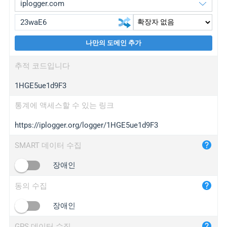
나만의 도메인 추가
iplogger.org
upgrade
추적 코드입니다
wl.gl
upgrade
1HGE5ue1d9F3
ed.tc
upgrade
bc.ax
upgrade
통계에 액세스할 수 있는 링크
https://iplogger.org/logger/1HGE5ue1d9F3
iplogger.com
maper.info
SMART 데이터 수집
iplogger.co
장애인
2no.co
동의 수집
yip.su
iplogger.info
장애인
iplog.co
GPS 데이터 수집