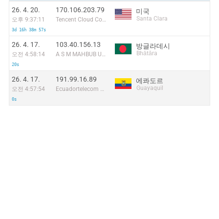
26. 4. 20.
170.106.203.79
미국
Santa Clara
오후 9:37:11
Tencent Cloud Computing (Beijing) Co
3d 16h 38m 57s
26. 4. 17.
103.40.156.13
방글라데시
Bhātāra
오전 4:58:14
A S M MAHBUB ULLAH
20s
26. 4. 17.
191.99.16.89
에콰도르
Guayaquil
오전 4:57:54
Ecuadortelecom S.A.
0s