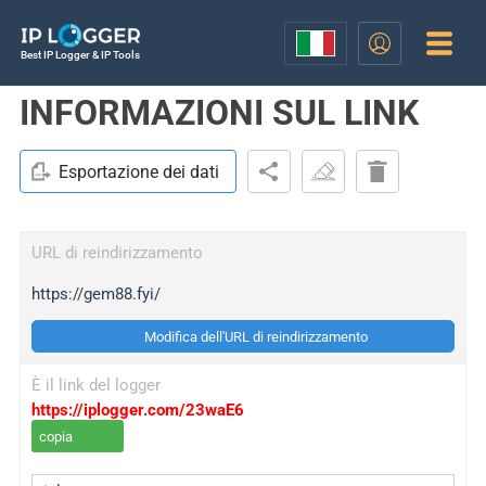
Best IP Logger & IP Tools
INFORMAZIONI SUL LINK
Esportazione dei dati
URL di reindirizzamento
https://gem88.fyi/
Modifica dell'URL di reindirizzamento
È il link del logger
https://iplogger.com/23waE6
copia