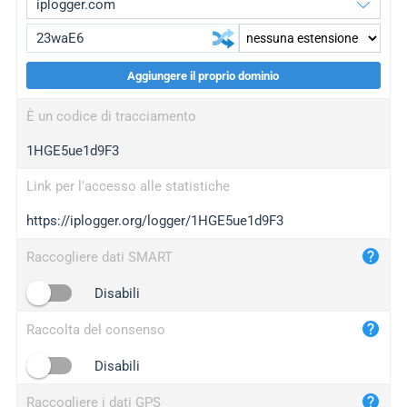
Aggiungere il proprio dominio
iplogger.org
upgrade
È un codice di tracciamento
wl.gl
upgrade
1HGE5ue1d9F3
ed.tc
upgrade
bc.ax
upgrade
Link per l'accesso alle statistiche
https://iplogger.org/logger/1HGE5ue1d9F3
iplogger.com
maper.info
Raccogliere dati SMART
iplogger.co
Disabili
2no.co
Raccolta del consenso
yip.su
iplogger.info
Disabili
iplog.co
Raccogliere i dati GPS