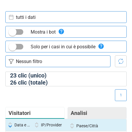
tutti i dati
Mostra i bot
Solo per i casi in cui è possibile
23
clic (unico)
26
clic (totale)
1
Visitatori
Analisi
Data e ora
IP/Provider
Paese/Città