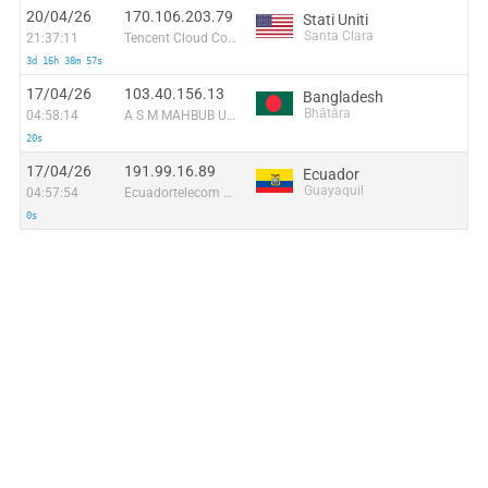
20/04/26
170.106.203.79
Stati Uniti
Santa Clara
21:37:11
Tencent Cloud Computing (Beijing) Co
3d 16h 38m 57s
17/04/26
103.40.156.13
Bangladesh
Bhātāra
04:58:14
A S M MAHBUB ULLAH
20s
17/04/26
191.99.16.89
Ecuador
Guayaquil
04:57:54
Ecuadortelecom S.A.
0s