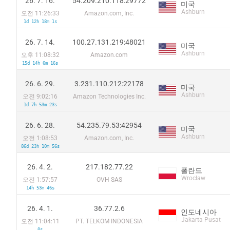
26. 7. 16.
54.209.210.118:29772
미국
Ashburn
오전 11:26:33
Amazon.com, Inc.
1d 12h 18m 1s
26. 7. 14.
100.27.131.219:48021
미국
Ashburn
오후 11:08:32
Amazon.com
15d 14h 6m 16s
26. 6. 29.
3.231.110.212:22178
미국
Ashburn
오전 9:02:16
Amazon Technologies Inc.
1d 7h 53m 23s
26. 6. 28.
54.235.79.53:42954
미국
Ashburn
오전 1:08:53
Amazon.com, Inc.
86d 23h 10m 56s
26. 4. 2.
217.182.77.22
폴란드
Wroclaw
오전 1:57:57
OVH SAS
14h 53m 46s
26. 4. 1.
36.77.2.6
인도네시아
Jakarta Pusat
오전 11:04:11
PT. TELKOM INDONESIA
0s