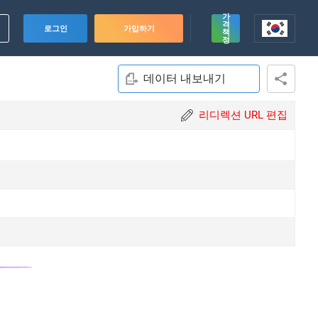
가
격
로그인
가입하기
책
정
데이터 내보내기
리디렉션 URL 편집