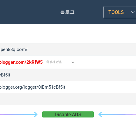
블로그
TOOLS
/open88q.com/
/iplogger.com/2kRfW5
Bf5it
iplogger.org/logger/0iEm51cBf5it
Disable ADS