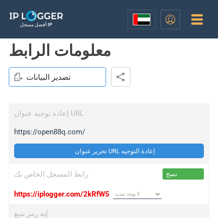
أفضل مسجل IP
معلومات الرابط
تصدير البيانات
إعادة توجيه عنوان URL
https://open88q.com/
تحرير عنوان URL إعادة التوجيه
رابط المسجل الخاص بك
نسخ
https://iplogger.com/2kRfW5
إنه رمز تتبع