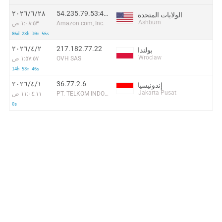
54.235.79.53:42954
٢٨‏/٦‏/٢٠٢٦
الولايات المتحدة
Ashburn
Amazon.com, Inc.
١:٠٨:٥٣ ص
86d 23h 10m 56s
217.182.77.22
٢‏/٤‏/٢٠٢٦
بولندا
Wroclaw
OVH SAS
١:٥٧:٥٧ ص
14h 53m 46s
36.77.2.6
١‏/٤‏/٢٠٢٦
إندونيسيا
Jakarta Pusat
PT. TELKOM INDONESIA
١١:٠٤:١١ ص
0s