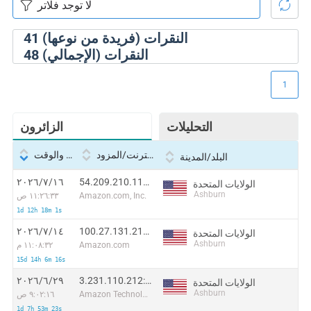
النقرات (فريدة من نوعها)
41
النقرات (الإجمالي)
48
1
التحليلات
الزائرون
بروتوكول الإنترنت/المزود
التاريخ والوقت
البلد/المدينة
54.209.210.118:29772
١٦‏/٧‏/٢٠٢٦
الولايات المتحدة
Ashburn
Amazon.com, Inc.
١١:٢٦:٣٣ ص
1d 12h 18m 1s
100.27.131.219:48021
١٤‏/٧‏/٢٠٢٦
الولايات المتحدة
Ashburn
Amazon.com
١١:٠٨:٣٢ م
15d 14h 6m 16s
3.231.110.212:22178
٢٩‏/٦‏/٢٠٢٦
الولايات المتحدة
Ashburn
Amazon Technologies Inc.
٩:٠٢:١٦ ص
1d 7h 53m 23s