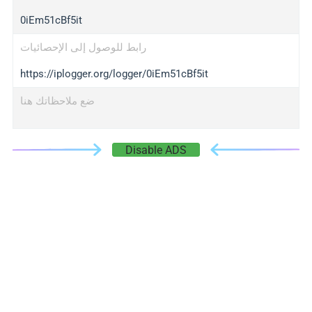
0iEm51cBf5it
رابط للوصول إلى الإحصائيات
https://iplogger.org/logger/0iEm51cBf5it
ضع ملاحظاتك هنا
Disable ADS