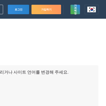
가
격
로그인
가입하기
책
정