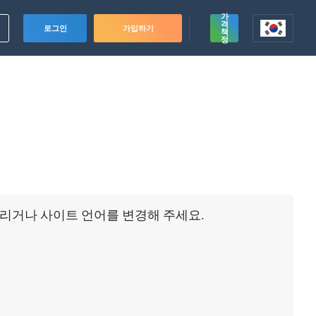
가
격
로그인
가입하기
책
정