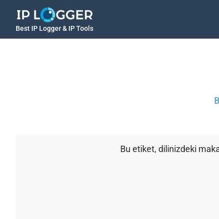
Best IP Logger & IP Tools
B