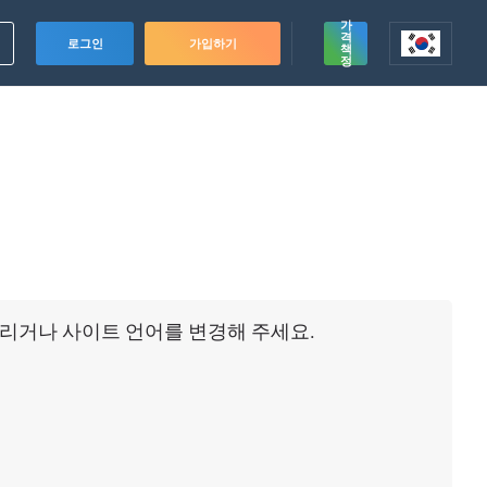
가
격
로그인
가입하기
책
정