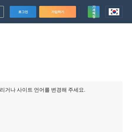
가
격
로그인
가입하기
책
정