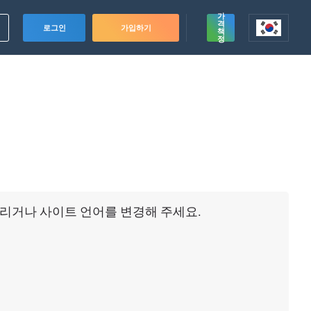
가
격
로그인
가입하기
책
정