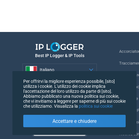
Accorciato
Best IP Logger & IP Tools
Tracciamen
Italiano
Rintracciar
Per offrirvi la migliore esperienza possibile, [sito]
Italiano
utilizza i cookie. L'utilizzo dei cookie implica
Pixel di tr
l'accettazione del loro utilizzo da parte di [sito].
Abbiamo pubblicato una nuova politica sui cookie,
Controllore
che vi invitiamo a leggere per saperne di più sui cookie
che utilizziamo. Visualizza la
politica sui cookie
Contatori I
Accettare e chiudere
Il mio User
Ricerca d