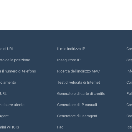
re di URL
Il mio indirizzo IP
Con
to della posizione
Inseguitore IP
Seg
e il numero di telefono
Ricerca dell'indirizzo MAC
Inf
acciamento
Test di velocità di Internet
Con
 URL
Generatore di carte di credito
Pol
P e barre utente
Generatore di IP casuali
Con
Agent
Generatore di useragent
Can
omini WHOIS
Faq
Rit