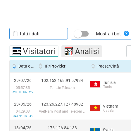
tutti i dati
Mostra i bot
Visitatori
Analisi
Data e ora
IP/Provider
Paese/Città
29/07/26
102.152.168.91:57934
Tunisia
Tunis
05:57:35
Tunisie Telecom
67d 1h 28m 32s
23/05/26
123.26.227.127:48982
Vietnam
Cát Bà
04:29:03
VietNam Post and Telecom Corporation
34d 9h 2m 14s
18/04/26
176.126.84.133
Svezia