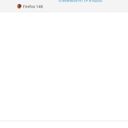
Il referente HTTP è vuoto
Firefox 148