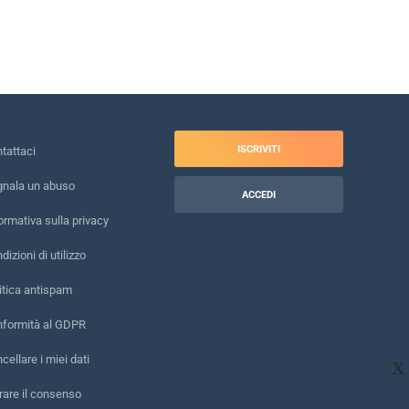
ISCRIVITI
tattaci
nala un abuso
ACCEDI
ormativa sulla privacy
dizioni di utilizzo
itica antispam
formità al GDPR
cellare i miei dati
X
irare il consenso