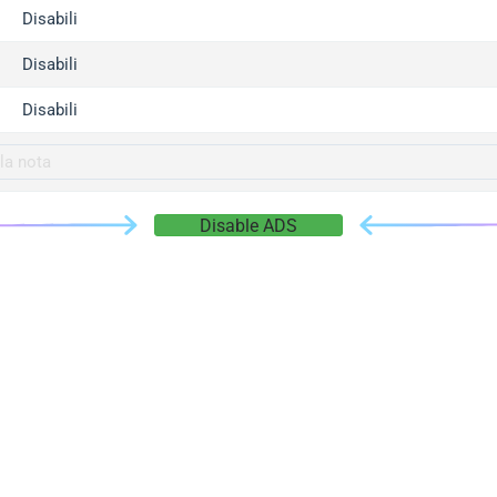
gger.com
Disabili
r.info
Disabili
gger.co
co
Disabili
su
gger.info
g.co
Disable ADS
gger.cn