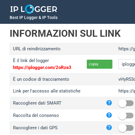
Best IP Logger & IP Tools
INFORMAZIONI SUL LINK
URL di reindirizzamento
https://
È il link del logger
copia
https://iplogger.com/2oRze3
È un codice di tracciamento
vHyR53
Link per l'accesso alle statistiche
https:/
iplo
Raccogliere dati SMART
wl.g
ed.t
Raccolta del consenso
bc.a
Raccogliere i dati GPS