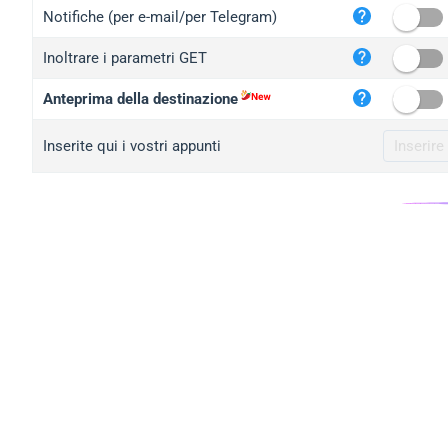
iplo
Notifiche (per e-mail/per Telegram)
mape
Inoltrare i parametri GET
iplo
2no.
Anteprima della destinazione
yip.
Inserite qui i vostri appunti
iplo
iplo
iplo