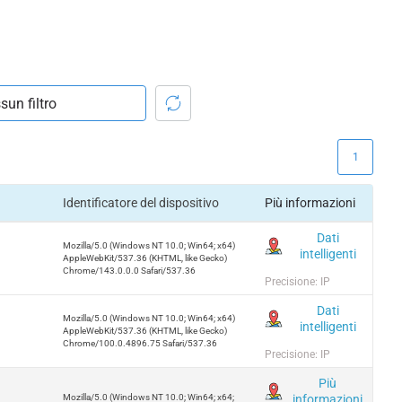
1
Identificatore del dispositivo
Più informazioni
Dati
Mozilla/5.0 (Windows NT 10.0; Win64; x64)
intelligenti
AppleWebKit/537.36 (KHTML, like Gecko)
Chrome/143.0.0.0 Safari/537.36
Precisione: IP
Dati
Mozilla/5.0 (Windows NT 10.0; Win64; x64)
intelligenti
AppleWebKit/537.36 (KHTML, like Gecko)
Chrome/100.0.4896.75 Safari/537.36
Precisione: IP
Più
informazioni
Mozilla/5.0 (Windows NT 10.0; Win64; x64;