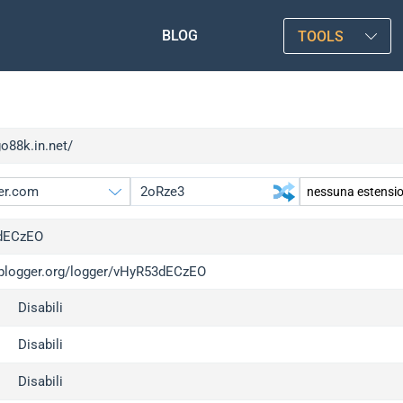
BLOG
TOOLS
go88k.in.net/
dECzEO
/iplogger.org/logger/vHyR53dECzEO
gger.org
Disabili
l
c
Disabili
x
Disabili