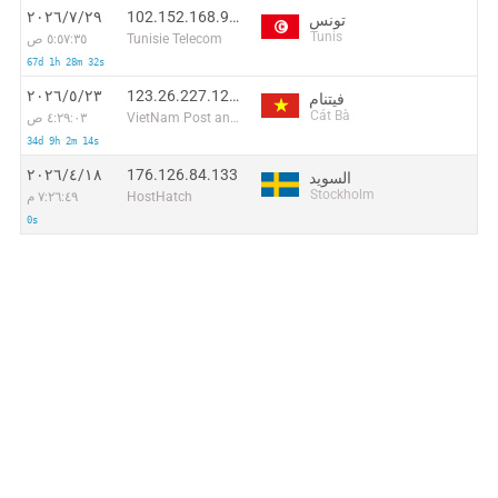
102.152.168.91:57934
٢٩‏/٧‏/٢٠٢٦
تونس
Tunis
Tunisie Telecom
٥:٥٧:٣٥ ص
67d 1h 28m 32s
123.26.227.127:48982
٢٣‏/٥‏/٢٠٢٦
فيتنام
Cát Bà
VietNam Post and Telecom Corporation
٤:٢٩:٠٣ ص
34d 9h 2m 14s
176.126.84.133
١٨‏/٤‏/٢٠٢٦
السويد
Stockholm
HostHatch
٧:٢٦:٤٩ م
0s