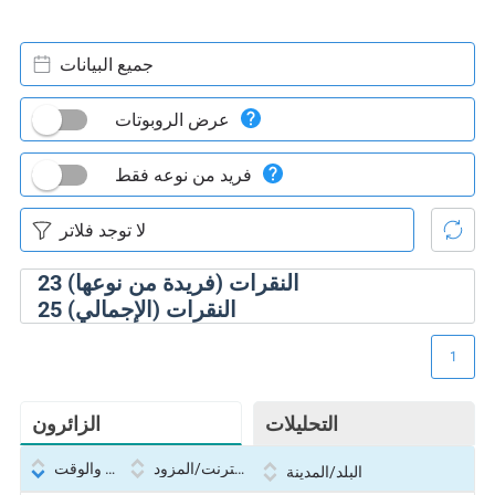
جميع البيانات
عرض الروبوتات
فريد من نوعه فقط
النقرات (فريدة من نوعها)
23
النقرات (الإجمالي)
25
1
التحليلات
الزائرون
بروتوكول الإنترنت/المزود
التاريخ والوقت
البلد/المدينة