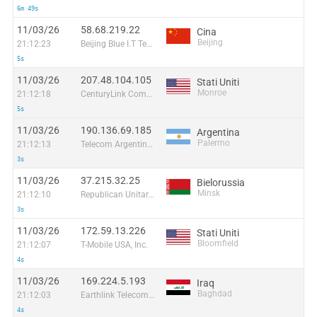
6m 49s
11/03/26
58.68.219.22
Cina
Beijing
21:12:23
Beijing Blue I.T Technologies Co
5s
11/03/26
207.48.104.105
Stati Uniti
Monroe
21:12:18
CenturyLink Communications
5s
11/03/26
190.136.69.185
Argentina
Palermo
21:12:13
Telecom Argentina S.A.
3s
11/03/26
37.215.32.25
Bielorussia
Minsk
21:12:10
Republican Unitary Telecommunication Enterprise Beltelecom
3s
11/03/26
172.59.13.226
Stati Uniti
Bloomfield
21:12:07
T-Mobile USA, Inc.
4s
11/03/26
169.224.5.193
Iraq
Baghdad
21:12:03
Earthlink Telecommunications Equipment Trading & Services DMCC
4s