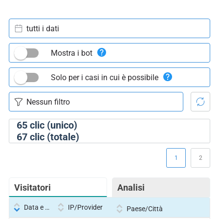
tutti i dati
Mostra i bot
Solo per i casi in cui è possibile
65
clic (unico)
67
clic (totale)
1
2
Visitatori
Analisi
Data e ora
IP/Provider
Paese/Città