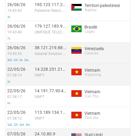
26/06/26
195.123.117.229:59030
Territori palestinesi
Nablus
19:43:43
Palestine Telecommunications Company
3s
26/06/26
179.127.183.99:34686
Brasile
Lages
19:43:40
UNIFIQUE TELECOMUNICACOES S/A
7s
26/06/26
38.121.219.88:50118
Venezuela
Caracas
19:43:33
Galanet Solution C.A.
35d 12h 5m 14s
22/05/26
14.228.251.217:38832
Vietnam
Haiphong
07:38:19
VNPT
2s
22/05/26
14.191.77.90:4139
Vietnam
Can Tho
07:38:17
VNPT
5s
22/05/26
113.189.134.144:46005
Vietnam
Tĩnh Gia
07:38:12
VNPT
14d 12h 42m 25s
07/05/26
24.10.80.9
Stati Uniti