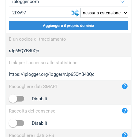
Aggiungere il proprio dominio
iplogger.org
upgrade
È un codice di tracciamento
wl.gl
upgrade
rJp65QYB40Qc
ed.tc
upgrade
bc.ax
upgrade
Link per l'accesso alle statistiche
https://iplogger.org/logger/rJp65QYB40Qc
iplogger.com
maper.info
Raccogliere dati SMART
iplogger.co
Disabili
2no.co
Raccolta del consenso
yip.su
iplogger.info
Disabili
iplog.co
Raccogliere i dati GPS