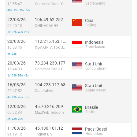
Sacramento
18:55:47
Comcast Cable Communications, LLC
46d 13h 15m 34s
22/03/26
106.49.62.252
Cina
Beijing
05:40:13
CHINACACHE
1d 12h 46m 28s
20/03/26
112.215.153.159
Indonesia
Pamekasan
16:53:45
XL-AXIATA Tbk GSM
9m 12s
20/03/26
73.234.230.177
Stati Uniti
Londonderry
16:44:33
Comcast Cable Communications, LLC
3d 19h 56m 41s
16/03/26
104.223.117.63
Stati Uniti
Apple Valley
20:47:52
QuadraNet
4d 20h 45m 18s
12/03/26
45.70.216.209
Brasile
Recife
00:02:34
MaxWeb Telecom
2h 43m 22s
11/03/26
45.130.101.12
Paesi Bassi
Hoofddorp
21:19:12
Tngnet B.V.