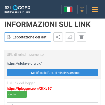
Best IP Logger & IP Tools
INFORMAZIONI SUL LINK
Esportazione dei dati
URL di reindirizzamento
https://stolave.org.uk/
Modifica dell'URL di reindirizzamento
È il link del logger
https://iplogger.com/2tXv97
copia