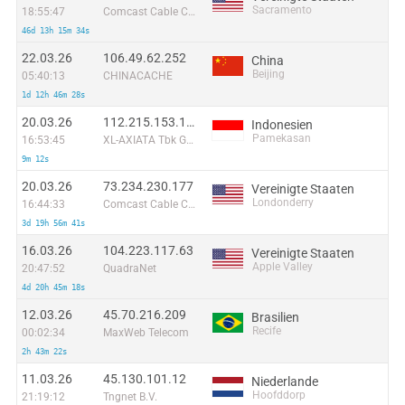
Sacramento
18:55:47
Comcast Cable Communications, LLC
46d 13h 15m 34s
22.03.26
106.49.62.252
China
Beijing
05:40:13
CHINACACHE
1d 12h 46m 28s
20.03.26
112.215.153.159
Indonesien
Pamekasan
16:53:45
XL-AXIATA Tbk GSM
9m 12s
20.03.26
73.234.230.177
Vereinigte Staaten
Londonderry
16:44:33
Comcast Cable Communications, LLC
3d 19h 56m 41s
16.03.26
104.223.117.63
Vereinigte Staaten
Apple Valley
20:47:52
QuadraNet
4d 20h 45m 18s
12.03.26
45.70.216.209
Brasilien
Recife
00:02:34
MaxWeb Telecom
2h 43m 22s
11.03.26
45.130.101.12
Niederlande
Hoofddorp
21:19:12
Tngnet B.V.