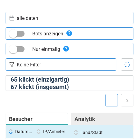
alle daten
Bots anzeigen
Nur einmalig
65
klickt (einzigartig)
67
klickt (insgesamt)
1
2
Besucher
Analytik
Datum und Uhrzeit
IP/Anbieter
Land/Stadt