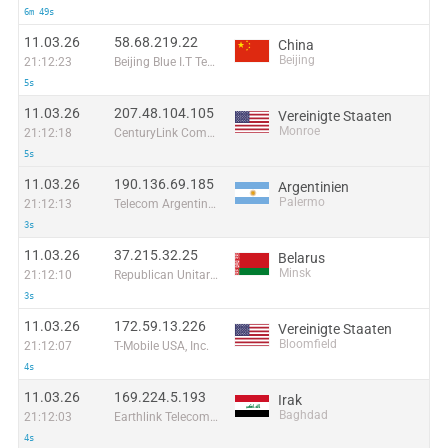
6m 49s
11.03.26
58.68.219.22
China
Beijing
21:12:23
Beijing Blue I.T Technologies Co
5s
11.03.26
207.48.104.105
Vereinigte Staaten
Monroe
21:12:18
CenturyLink Communications
5s
11.03.26
190.136.69.185
Argentinien
Palermo
21:12:13
Telecom Argentina S.A.
3s
11.03.26
37.215.32.25
Belarus
Minsk
21:12:10
Republican Unitary Telecommunication Enterprise Beltelecom
3s
11.03.26
172.59.13.226
Vereinigte Staaten
Bloomfield
21:12:07
T-Mobile USA, Inc.
4s
11.03.26
169.224.5.193
Irak
Baghdad
21:12:03
Earthlink Telecommunications Equipment Trading & Services DMCC
4s