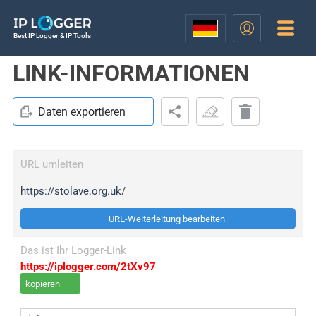
Best IP Logger & IP Tools
LINK-INFORMATIONEN
Daten exportieren
URL umleiten
https://stolave.org.uk/
URL-Weiterleitung bearbeiten
Das ist Ihr Logger-Link
https://iplogger.com/2tXv97
kopieren