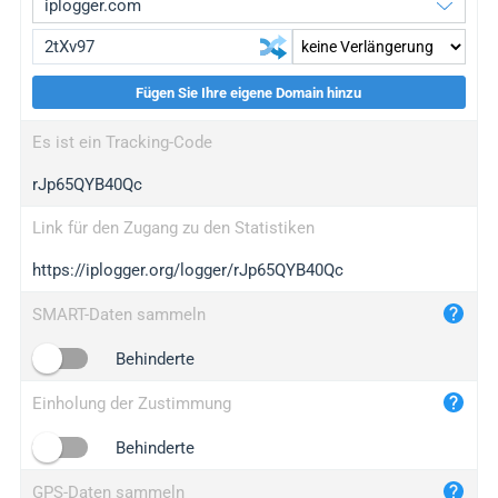
Fügen Sie Ihre eigene Domain hinzu
iplogger.org
upgrade
Es ist ein Tracking-Code
wl.gl
upgrade
rJp65QYB40Qc
ed.tc
upgrade
bc.ax
upgrade
Link für den Zugang zu den Statistiken
https://iplogger.org/logger/rJp65QYB40Qc
iplogger.com
maper.info
SMART-Daten sammeln
iplogger.co
Behinderte
2no.co
Einholung der Zustimmung
yip.su
iplogger.info
Behinderte
iplog.co
GPS-Daten sammeln