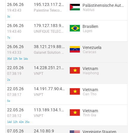
26.06.26
195.123.117.229:59030
Palästinensische Autonomiegebiete
Nablus
19:43:43
Palestine Telecommunications Company
3s
26.06.26
179.127.183.99:34686
Brasilien
Lages
19:43:40
UNIFIQUE TELECOMUNICACOES S/A
7s
26.06.26
38.121.219.88:50118
Venezuela
Caracas
19:43:33
Galanet Solution C.A.
35d 12h 5m 14s
22.05.26
14.228.251.217:38832
Vietnam
Haiphong
07:38:19
VNPT
2s
22.05.26
14.191.77.90:4139
Vietnam
Can Tho
07:38:17
VNPT
5s
22.05.26
113.189.134.144:46005
Vietnam
Tĩnh Gia
07:38:12
VNPT
14d 12h 42m 25s
07.05.26
24.10.80.9
Vereinigte Staaten