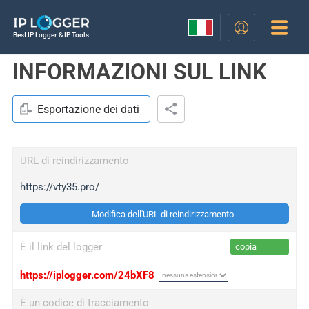
Best IP Logger & IP Tools
INFORMAZIONI SUL LINK
Esportazione dei dati
URL di reindirizzamento
https://vty35.pro/
Modifica dell'URL di reindirizzamento
È il link del logger
copia
https://iplogger.com/24bXF8
È un codice di tracciamento