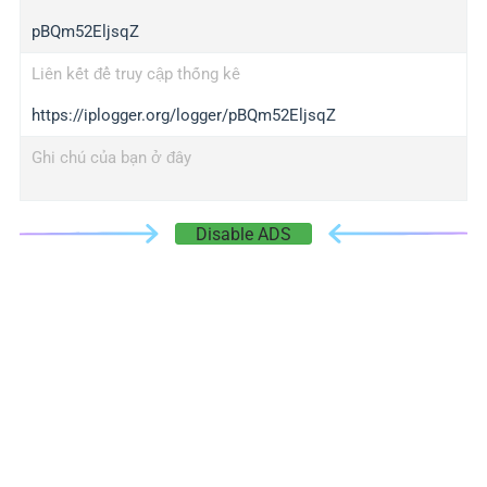
pBQm52EljsqZ
Liên kết để truy cập thống kê
https://iplogger.org/logger/pBQm52EljsqZ
Ghi chú của bạn ở đây
Disable ADS