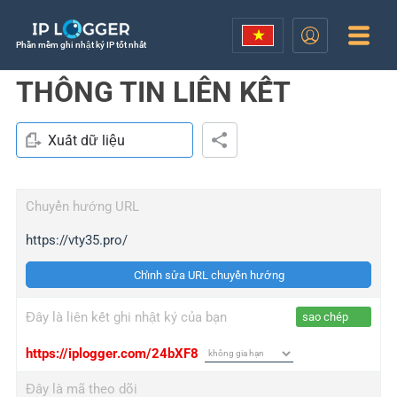
Phần mềm ghi nhật ký IP tốt nhất
THÔNG TIN LIÊN KẾT
Xuất dữ liệu
Chuyển hướng URL
https://vty35.pro/
Chỉnh sửa URL chuyển hướng
Đây là liên kết ghi nhật ký của bạn
sao chép
https://iplogger.com/24bXF8
Đây là mã theo dõi