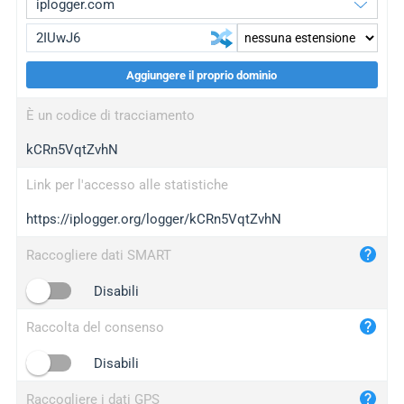
Aggiungere il proprio dominio
iplogger.org
upgrade
È un codice di tracciamento
wl.gl
upgrade
kCRn5VqtZvhN
ed.tc
upgrade
bc.ax
upgrade
Link per l'accesso alle statistiche
https://iplogger.org/logger/kCRn5VqtZvhN
iplogger.com
maper.info
Raccogliere dati SMART
iplogger.co
Disabili
2no.co
Raccolta del consenso
yip.su
iplogger.info
Disabili
iplog.co
Raccogliere i dati GPS