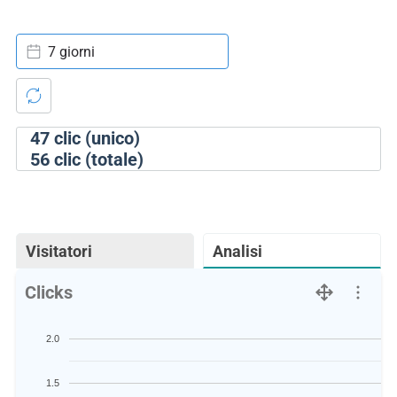
7 giorni
47
clic (unico)
56
clic (totale)
Visitatori
Analisi
Clicks
2.0
1.5