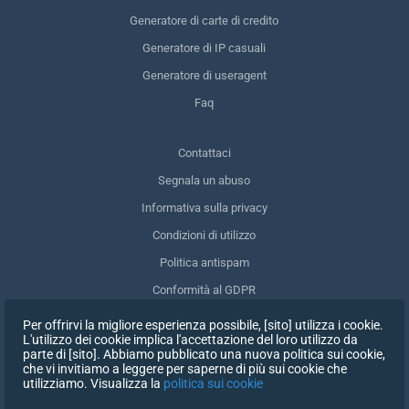
Generatore di carte di credito
Generatore di IP casuali
Generatore di useragent
Faq
Contattaci
Segnala un abuso
Informativa sulla privacy
Condizioni di utilizzo
Politica antispam
Conformità al GDPR
Cancellare i miei dati
Per offrirvi la migliore esperienza possibile, [sito] utilizza i cookie.
L'utilizzo dei cookie implica l'accettazione del loro utilizzo da
Ritirare il consenso
parte di [sito]. Abbiamo pubblicato una nuova politica sui cookie,
che vi invitiamo a leggere per saperne di più sui cookie che
utilizziamo. Visualizza la
politica sui cookie
ISCRIVITI