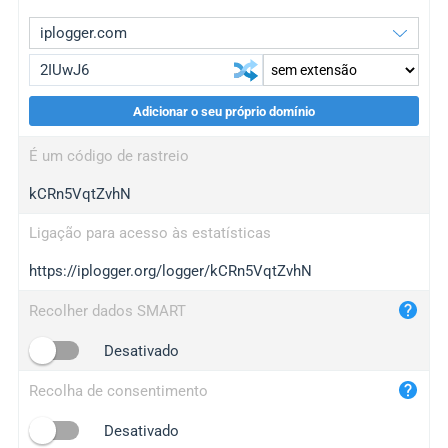
Adicionar o seu próprio domínio
iplogger.org
upgrade
É um código de rastreio
wl.gl
upgrade
kCRn5VqtZvhN
ed.tc
upgrade
bc.ax
upgrade
Ligação para acesso às estatísticas
https://iplogger.org/logger/kCRn5VqtZvhN
iplogger.com
maper.info
Recolher dados SMART
iplogger.co
Desativado
2no.co
Recolha de consentimento
yip.su
iplogger.info
Desativado