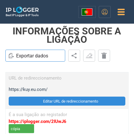
Best IP Logger & IP Tools
INFORMAÇÕES SOBRE A
LIGAÇÃO
Exportar dados
URL de redireccionamento
https://kuy.eu.com/
Editar URL de redireccionamento
É a sua ligação ao registador
https://iplogger.com/2IUwJ6
cópia