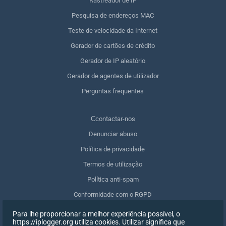
Rastreador de IP
Pesquisa de endereços MAC
Teste de velocidade da Internet
Gerador de cartões de crédito
Gerador de IP aleatório
Gerador de agentes de utilizador
Perguntas frequentes
Сcontactar-nos
Denunciar abuso
Política de privacidade
Termos de utilização
Política anti-spam
Conformidade com o RGPD
Apagar os meus dados
Para lhe proporcionar a melhor experiência possível, o
https://iplogger.org utiliza cookies. Utilizar significa que
Retirar o consentimento