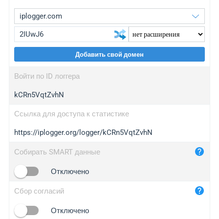
Добавить свой домен
iplogger.org
upgrade
Войти по ID логгера
wl.gl
upgrade
kCRn5VqtZvhN
ed.tc
upgrade
bc.ax
upgrade
Ссылка для доступа к статистике
https://iplogger.org/logger/kCRn5VqtZvhN
iplogger.com
maper.info
Собирать SMART данные
iplogger.co
Отключено
2no.co
Сбор согласий
yip.su
iplogger.info
Отключено