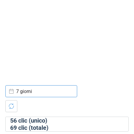
7 giorni
56
clic (unico)
69
clic (totale)