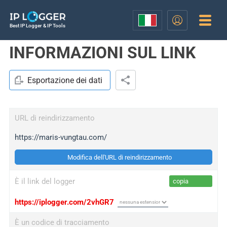
Best IP Logger & IP Tools
INFORMAZIONI SUL LINK
Esportazione dei dati
URL di reindirizzamento
https://maris-vungtau.com/
Modifica dell'URL di reindirizzamento
È il link del logger
copia
https://iplogger.com/2vhGR7
È un codice di tracciamento