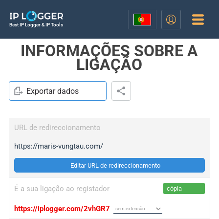
Best IP Logger & IP Tools
INFORMAÇÕES SOBRE A
LIGAÇÃO
Exportar dados
URL de redireccionamento
https://maris-vungtau.com/
Editar URL de redireccionamento
É a sua ligação ao registador
cópia
https://iplogger.com/2vhGR7