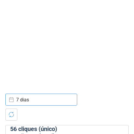
7 dias
56
cliques (único)