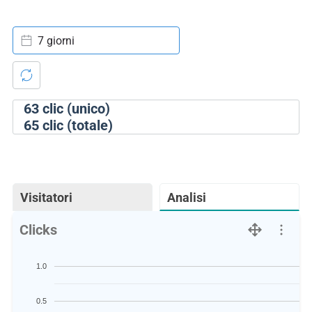
7 giorni
63
clic (unico)
65
clic (totale)
Visitatori
Analisi
Clicks
1.0
0.5