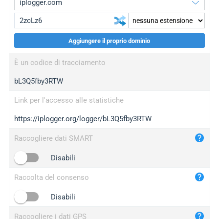
Aggiungere il proprio dominio
iplogger.org
upgrade
È un codice di tracciamento
wl.gl
upgrade
bL3Q5fby3RTW
ed.tc
upgrade
bc.ax
upgrade
Link per l'accesso alle statistiche
https://iplogger.org/logger/bL3Q5fby3RTW
iplogger.com
maper.info
Raccogliere dati SMART
iplogger.co
Disabili
2no.co
Raccolta del consenso
yip.su
iplogger.info
Disabili
iplog.co
Raccogliere i dati GPS