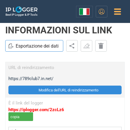
Best IP Logger & IP Tools
INFORMAZIONI SUL LINK
Esportazione dei dati
URL di reindirizzamento
https://789club7.in.net/
Modifica dell'URL di reindirizzamento
È il link del logger
https://iplogger.com/2zcLz6
copia