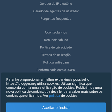
Gerador de IP aleatório
Gerador de agentes de utilizador
Perguntas frequentes
Сcontactar-nos
Denunciar abuso
Política de privacidade
Termos de utilização
Política anti-spam
Conformidade com o RGPD
Apagar os meus dados
Para lhe proporcionar a melhor experiência possível, o
https://iplogger.org utiliza cookies. Utilizar significa que
Retirar o consentimento
concorda com a nossa utilização de cookies. Publicámos uma
nova política de cookies, que deve ler para saber mais sobre os
cookies que utilizamos. Ver
política
de cookies
INSCREVER-SE
Aceitar e fechar
X