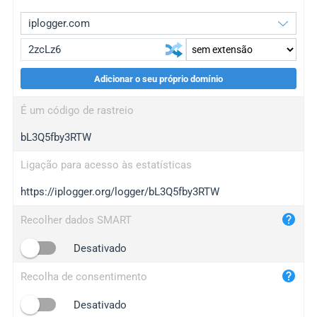
Adicionar o seu próprio domínio
iplogger.org
upgrade
É um código de rastreio
wl.gl
upgrade
bL3Q5fby3RTW
ed.tc
upgrade
bc.ax
upgrade
Ligação para acesso às estatísticas
https://iplogger.org/logger/bL3Q5fby3RTW
iplogger.com
maper.info
Recolher dados SMART
iplogger.co
Desativado
2no.co
Recolha de consentimento
yip.su
iplogger.info
Desativado