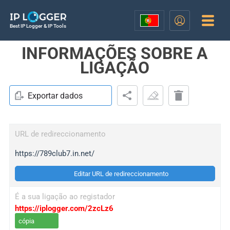
Best IP Logger & IP Tools
INFORMAÇÕES SOBRE A
LIGAÇÃO
Exportar dados
URL de redireccionamento
https://789club7.in.net/
Editar URL de redireccionamento
É a sua ligação ao registador
https://iplogger.com/2zcLz6
cópia