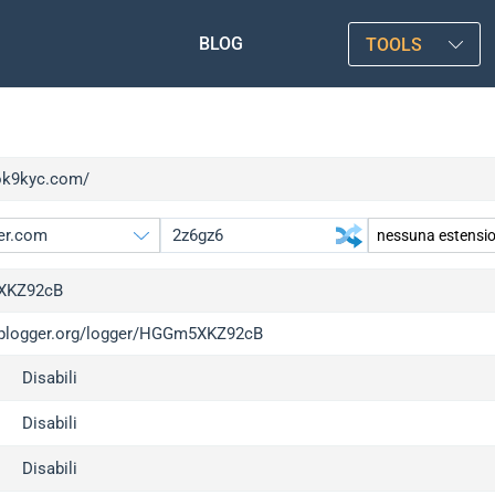
BLOG
TOOLS
/ok9kyc.com/
XKZ92cB
/iplogger.org/logger/HGGm5XKZ92cB
gger.org
Disabili
l
c
Disabili
x
Disabili