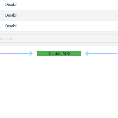
gger.com
Disabili
r.info
Disabili
gger.co
co
Disabili
su
gger.info
g.co
Disable ADS
gger.cn