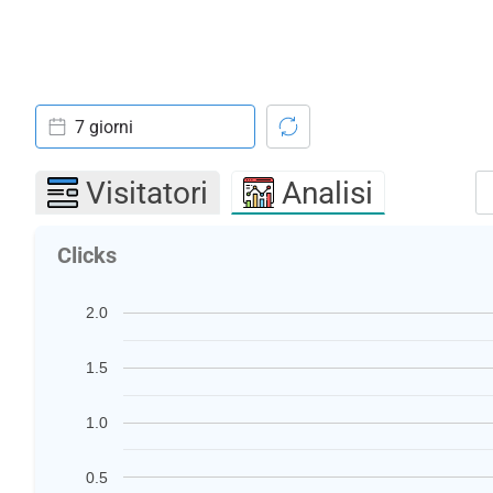
7 giorni
Visitatori
Analisi
Clicks
2.0
1.5
1.0
0.5