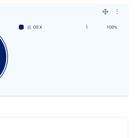
OS X
1
100%