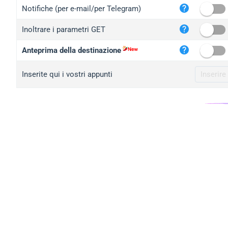
iplo
Notifiche (per e-mail/per Telegram)
mape
Inoltrare i parametri GET
iplo
2no.
Anteprima della destinazione
yip.
Inserite qui i vostri appunti
iplo
iplo
iplo