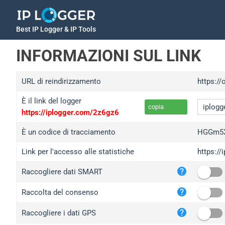
Best IP Logger & IP Tools
INFORMAZIONI SUL LINK
URL di reindirizzamento
https:/
È il link del logger
copia
https://iplogger.com/2z6gz6
È un codice di tracciamento
HGGm5
Link per l'accesso alle statistiche
https:/
iplo
Raccogliere dati SMART
wl.g
ed.t
Raccolta del consenso
bc.a
Raccogliere i dati GPS