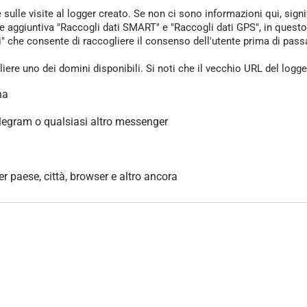
e sulle visite al logger creato. Se non ci sono informazioni qui, sign
one aggiuntiva "Raccogli dati SMART" e "Raccogli dati GPS", in questo
che consente di raccogliere il consenso dell'utente prima di passare 
gliere uno dei domini disponibili. Si noti che il vecchio URL del logg
na
legram o qualsiasi altro messenger
per paese, città, browser e altro ancora