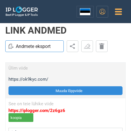
Best IP Logger & IP Tools
LINK ANDMED
Andmete eksport
Ülim viide
https://ok9kyc.com/
Muuda lõppviide
See on teie lühike viide
https://iplogger.com/2z6gz6
koopia