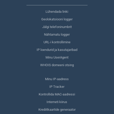
Lühendada linki
Geolokatsiooni logger
Jälgi telefoninumbrit
Nähtamatu logger
URL-i kontrollimine
IP loendurid ja kasutajaribad
Minu UserAgent
WHOIS domeeni otsing
Minu IP-aadress
IP Tracker
Kontrollida MAC-aadressi
Interneti kiirus
Krediitkaartide generaator