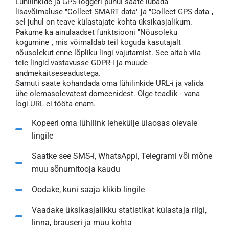
Lühilinkide ja GPS-loggeri puhul saate lubada
lisavõimaluse "Collect SMART data" ja "Collect GPS data",
sel juhul on teave külastajate kohta üksikasjalikum.
Pakume ka ainulaadset funktsiooni "Nõusoleku
kogumine", mis võimaldab teil koguda kasutajalt
nõusolekut enne lõpliku lingi vajutamist. See aitab viia
teie lingid vastavusse GDPR-i ja muude
andmekaitseseadustega.
Samuti saate kohandada oma lühilinkide URL-i ja valida
ühe olemasolevatest domeenidest. Olge teadlik - vana
logi URL ei tööta enam.
Kopeeri oma lühilink lehekülje ülaosas olevale
lingile
Saatke see SMS-i, WhatsAppi, Telegrami või mõne
muu sõnumitooja kaudu
Oodake, kuni saaja klikib lingile
Vaadake üksikasjalikku statistikat külastaja riigi,
linna, brauseri ja muu kohta