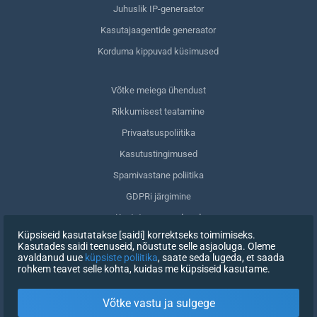
Juhuslik IP-generaator
Kasutajaagentide generaator
Korduma kippuvad küsimused
Võtke meiega ühendust
Rikkumisest teatamine
Privaatsuspoliitika
Kasutustingimused
Spamivastane poliitika
GDPRi järgimine
Kustuta oma andmed
Küpsiseid kasutatakse [saidi] korrektseks toimimiseks.
Nõusoleku tagasivõtmine
Kasutades saidi teenuseid, nõustute selle asjaoluga. Oleme
avaldanud uue
küpsiste poliitika
, saate seda lugeda, et saada
rohkem teavet selle kohta, kuidas me küpsiseid kasutame.
REGISTREERIMINE
Võtke vastu ja sulgege
X