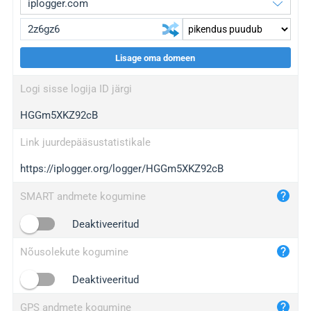
Lisage oma domeen
iplogger.org
upgrade
Logi sisse logija ID järgi
wl.gl
upgrade
HGGm5XKZ92cB
ed.tc
upgrade
bc.ax
upgrade
Link juurdepääsustatistikale
https://iplogger.org/logger/HGGm5XKZ92cB
iplogger.com
maper.info
SMART andmete kogumine
iplogger.co
Deaktiveeritud
2no.co
Nõusolekute kogumine
yip.su
iplogger.info
Deaktiveeritud
iplog.co
GPS andmete kogumine