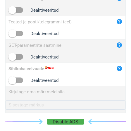
iplogger.cn
Deaktiveeritud
Teated (e-posti/telegrammi teel)
Deaktiveeritud
GET-parameetrite saatmine
Deaktiveeritud
Sihtkoha eelvaade
Deaktiveeritud
Kirjutage oma märkmeid siia
Disable ADS