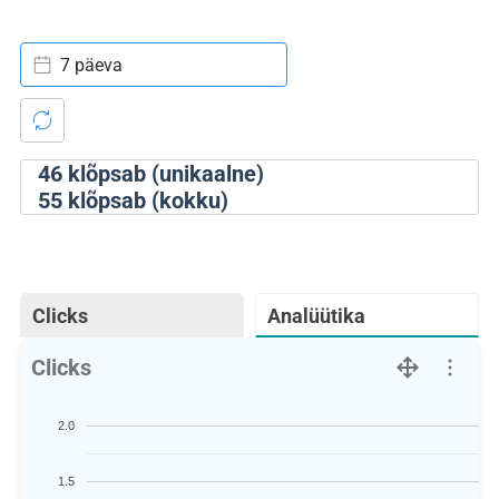
7 päeva
46
klõpsab (unikaalne)
55
klõpsab (kokku)
Clicks
Analüütika
Clicks
2.0
1.5