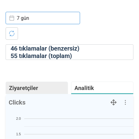
7 gün
46
tıklamalar (benzersiz)
55
tıklamalar (toplam)
Ziyaretçiler
Analitik
Clicks
2.0
1.5