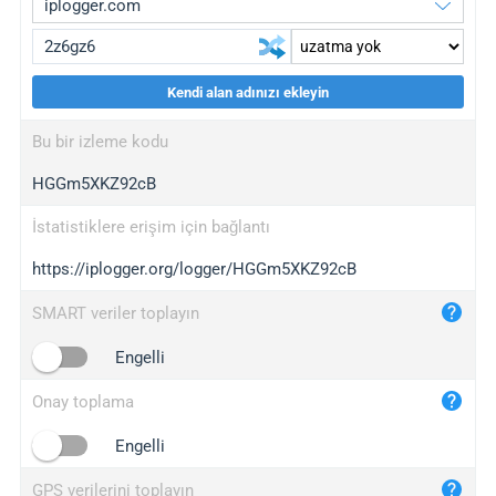
Kendi alan adınızı ekleyin
iplogger.org
upgrade
Bu bir izleme kodu
wl.gl
upgrade
HGGm5XKZ92cB
ed.tc
upgrade
bc.ax
upgrade
İstatistiklere erişim için bağlantı
https://iplogger.org/logger/HGGm5XKZ92cB
iplogger.com
maper.info
SMART veriler toplayın
iplogger.co
Engelli
2no.co
Onay toplama
yip.su
iplogger.info
Engelli
iplog.co
GPS verilerini toplayın