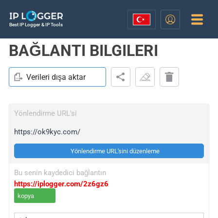
Best IP Logger & IP Tools
BAĞLANTI BILGILERI
Verileri dışa aktar
Yönlendirme URL'si
https://ok9kyc.com/
Yönlendirme URL'sini düzenleme
Bu senin kaydedici bağlantın
https://iplogger.com/2z6gz6
kopya