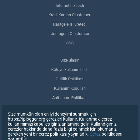
İnternet hız testi
Kredi Kartları Oluşturucu
Rastgele IP üreteci
Useragent Oluşturucu
SSS
Bize ulaşın
Kötüye kullanım bildir
Gizlilik Politikası
Kullanım Koşulları
Anti-spam Politikası
GDPR Uyumluluğu
Size mümkün olan en iyi deneyimi sunmak için
Verilerimi sil
https://iplogger.org çerezleri kullanır. Kullanmak, çerez
kullanımımızı kabul ettiğiniz anlamına gelir. Kullandığımız
Onayınızı geri çekin
çerezler hakkında daha fazla bilgi edinmek için okumanız
gereken yeni bir çerez politikası yayınladık.
Çerez
politikasını
görüntüle