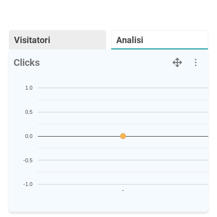
Visitatori
Analisi
Clicks
1.0
0.5
0.0
-0.5
-1.0
-