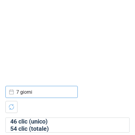
7 giorni
46
clic (unico)
54
clic (totale)