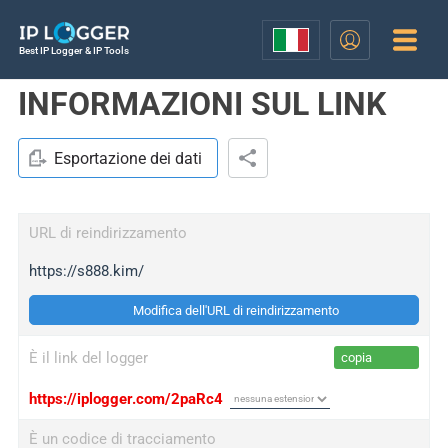
Best IP Logger & IP Tools
INFORMAZIONI SUL LINK
Esportazione dei dati
URL di reindirizzamento
https://s888.kim/
Modifica dell'URL di reindirizzamento
È il link del logger
copia
https://iplogger.com/2paRc4
È un codice di tracciamento