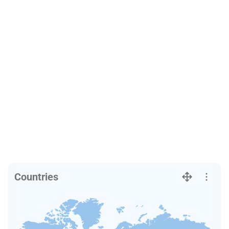
Countries