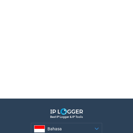
Best IP Logger & IP Tools
Bahasa