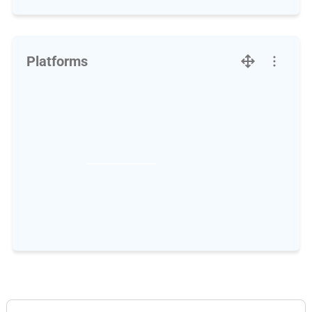
Platforms