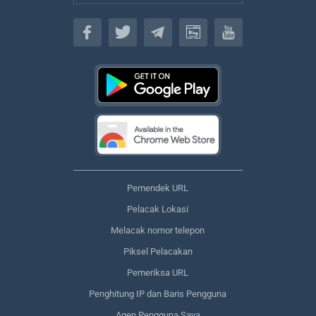
Bahasa
Pemendek URL
Pelacak Lokasi
Melacak nomor telepon
Piksel Pelacakan
Pemeriksa URL
Penghitung IP dan Baris Pengguna
Agen Pengguna Saya