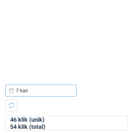
7 hari
46
klik (unik)
54
klik (total)