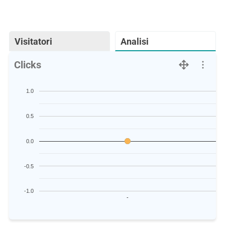
Visitatori
Analisi
Clicks
1.0
0.5
0.0
-0.5
-1.0
-