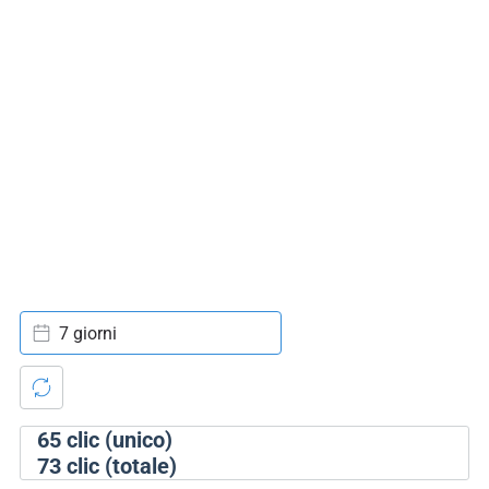
7 giorni
65
clic (unico)
73
clic (totale)