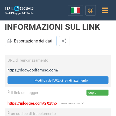
Best IP Logger & IP Tools
INFORMAZIONI SUL LINK
Esportazione dei dati
URL di reindirizzamento
https://dogwoodfarmsc.com/
Modifica dell'URL di reindirizzamento
È il link del logger
copia
https://iplogger.com/2Xztn5
È un codice di tracciamento