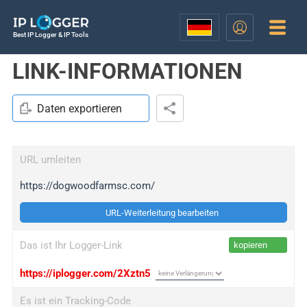
Best IP Logger & IP Tools
LINK-INFORMATIONEN
Daten exportieren
URL umleiten
https://dogwoodfarmsc.com/
URL-Weiterleitung bearbeiten
Das ist Ihr Logger-Link
kopieren
https://iplogger.com/2Xztn5
Es ist ein Tracking-Code