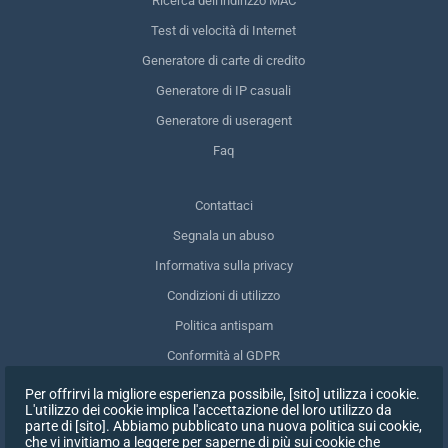
Ricerca dell'indirizzo MAC
Test di velocità di Internet
Generatore di carte di credito
Generatore di IP casuali
Generatore di useragent
Faq
Contattaci
Segnala un abuso
Informativa sulla privacy
Condizioni di utilizzo
Politica antispam
Conformità al GDPR
Cancellare i miei dati
Per offrirvi la migliore esperienza possibile, [sito] utilizza i cookie.
L'utilizzo dei cookie implica l'accettazione del loro utilizzo da
Ritirare il consenso
parte di [sito]. Abbiamo pubblicato una nuova politica sui cookie,
che vi invitiamo a leggere per saperne di più sui cookie che