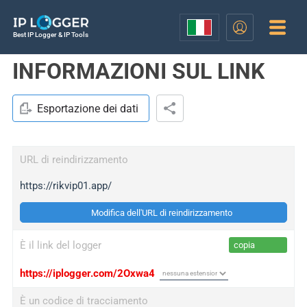
Best IP Logger & IP Tools
INFORMAZIONI SUL LINK
Esportazione dei dati
URL di reindirizzamento
https://rikvip01.app/
Modifica dell'URL di reindirizzamento
È il link del logger
copia
https://iplogger.com/2Oxwa4
È un codice di tracciamento