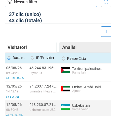
37
clic (unico)
43
clic (totale)
1
Visitatori
Analisi
Data e ora
IP/Provider
Paese/Città
05/08/26
46.244.83.195:40586
Territori palestinesi
Ramallah
09:24:28
Olympus
84d 18h 42m 9s
12/05/26
94.203.17.247:42440
Emirati Arabi Uniti
Ajman
14:42:19
Emirates Integrated Telecommunications Company PJSC
5h 51m 31s
12/05/26
213.230.87.210:51964
Uzbekistan
Samarkand
08:50:48
Uzbektelecom JSC
4d 19h 3m 39s