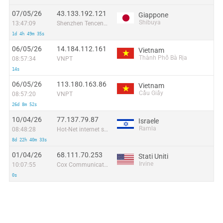
07/05/26
43.133.192.121
Giappone
Shibuya
13:47:09
Shenzhen Tencent Computer Systems Company Limited
1d 4h 49m 35s
06/05/26
14.184.112.161
Vietnam
Thành Phố Bà Rịa
08:57:34
VNPT
14s
06/05/26
113.180.163.86
Vietnam
Cầu Giấy
08:57:20
VNPT
26d 8m 52s
10/04/26
77.137.79.87
Israele
Ramla
08:48:28
Hot-Net internet services Ltd.
8d 22h 40m 33s
01/04/26
68.111.70.253
Stati Uniti
Irvine
10:07:55
Cox Communications Inc.
0s