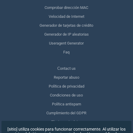
Comprobar dirección MAC
Velocidad de Internet
Generador de tarjetas de crédito
Generador de IP aleatorias
Useragent Generator
Faq
Сontact us
Reportar abuso
Política de privacidad
Condiciones de uso
Política antispam
Cumplimiento del GDPR
Eliminar mis datos
[sitio] utiliza cookies para funcionar correctamente. Al utilizar los
Retirar el consentimiento