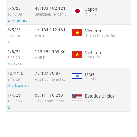
7/5/26
43.133.192.121
Japón
Shibuya
13:47:09
Shenzhen Tencent Computer Systems Company Limited
1d 4h 49m 35s
6/5/26
14.184.112.161
Vietnam
Thành Phố Bà Rịa
8:57:34
VNPT
14s
6/5/26
113.180.163.86
Vietnam
Cầu Giấy
8:57:20
VNPT
26d 8m 52s
10/4/26
77.137.79.87
Israel
Ramla
8:48:28
Hot-Net internet services Ltd.
8d 22h 40m 33s
1/4/26
68.111.70.253
Estados Unidos
Irvine
10:07:55
Cox Communications Inc.
0s