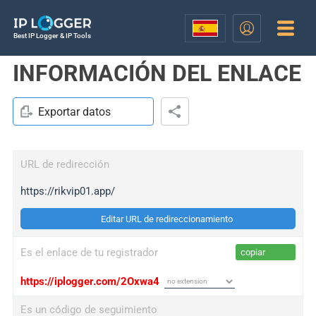
Best IP Logger & IP Tools
INFORMACIÓN DEL ENLACE
Exportar datos
URL de redirección
https://rikvip01.app/
Editar URL de redireccionamiento
Es el enlace de tu registrador
copiar
https://iplogger.com/2Oxwa4
Es un código de seguimiento