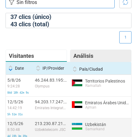
37
clics (único)
43
clics (total)
1
Visitantes
Análisis
Date
IP/Provider
País/Ciudad
5/8/26
46.244.83.195:40586
Territorios Palestinos
Ramallah
9:24:28
Olympus
84d 18h 42m 9s
12/5/26
94.203.17.247:42440
Emiratos Árabes Unidos
Ajman
14:42:19
Emirates Integrated Telecommunications Company PJSC
5h 51m 31s
12/5/26
213.230.87.210:51964
Uzbekistán
Samarkand
8:50:48
Uzbektelecom JSC
4d 19h 3m 39s