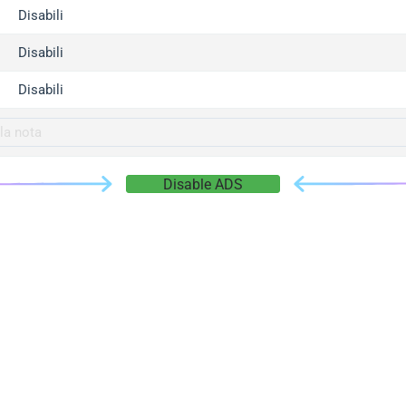
gger.com
Disabili
r.info
Disabili
gger.co
co
Disabili
su
gger.info
g.co
Disable ADS
gger.cn