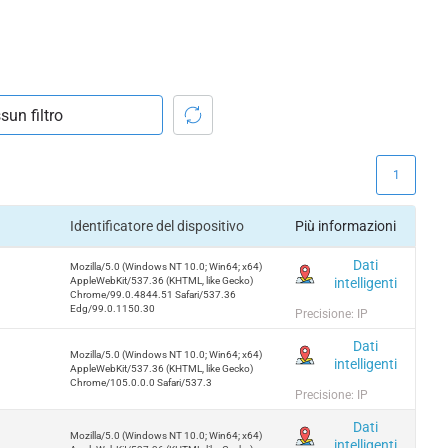
1
Identificatore del dispositivo
Più informazioni
Dati
Mozilla/5.0 (Windows NT 10.0; Win64; x64)
intelligenti
AppleWebKit/537.36 (KHTML, like Gecko)
Chrome/99.0.4844.51 Safari/537.36
Edg/99.0.1150.30
Precisione: IP
Dati
Mozilla/5.0 (Windows NT 10.0; Win64; x64)
intelligenti
AppleWebKit/537.36 (KHTML, like Gecko)
Chrome/105.0.0.0 Safari/537.3
Precisione: IP
Dati
Mozilla/5.0 (Windows NT 10.0; Win64; x64)
intelligenti