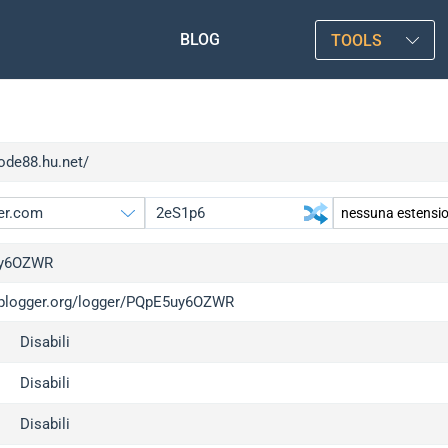
BLOG
TOOLS
lode88.hu.net/
y6OZWR
/iplogger.org/logger/PQpE5uy6OZWR
gger.org
Disabili
l
c
Disabili
x
Disabili