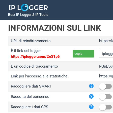
Best IP Logger & IP Tools
INFORMAZIONI SUL LINK
URL di reindirizzamento
https://
È il link del logger
copia
https://iplogger.com/2eS1p6
È un codice di tracciamento
PQpE5u
Link per l'accesso alle statistiche
https:/
iplo
Raccogliere dati SMART
wl.g
ed.t
Raccolta del consenso
bc.a
Raccogliere i dati GPS