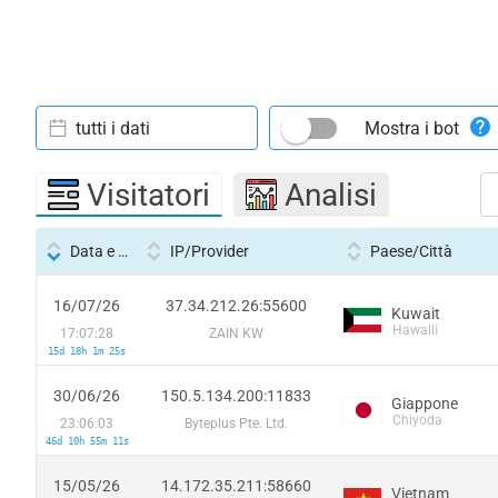
tutti i dati
Mostra i bot
Visitatori
Analisi
Data e ora
IP/Provider
Paese/Città
16/07/26
37.34.212.26:55600
Kuwait
Hawalli
17:07:28
ZAIN KW
15d 18h 1m 25s
30/06/26
150.5.134.200:11833
Giappone
Chiyoda
23:06:03
Byteplus Pte. Ltd.
46d 10h 55m 11s
15/05/26
14.172.35.211:58660
Vietnam