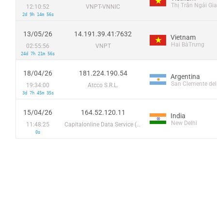
Thị Trấn Ngải Gi
12:10:52
VNPT-VNNIC
2d 9h 14m 56s
13/05/26
14.191.39.41:7632
Vietnam
Hai BàTrưng
02:55:56
VNPT
24d 7h 21m 56s
18/04/26
181.224.190.54
Argentina
San Clemente del
19:34:00
Atcco S.R.L.
3d 7h 45m 35s
15/04/26
164.52.120.11
India
New Delhi
11:48:25
Capitalonline Data Service (HK) Co
0s