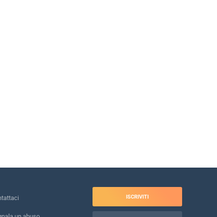
ISCRIVITI
tattaci
nala un abuso