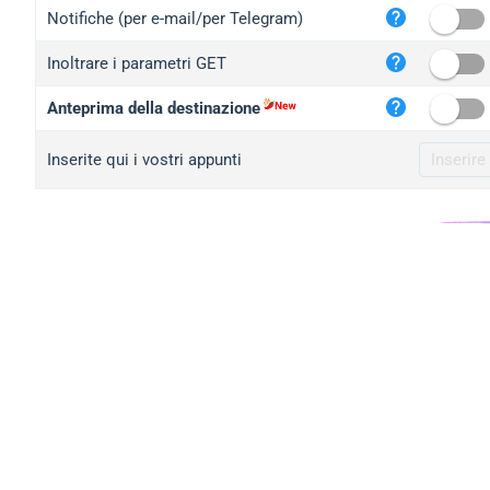
iplo
Notifiche (per e-mail/per Telegram)
mape
Inoltrare i parametri GET
iplo
2no.
Anteprima della destinazione
yip.
Inserite qui i vostri appunti
iplo
iplo
iplo