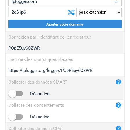
Ajouter votre domaine
iplogger.org
upgrade
Connexion par l'identifiant de l'enregistreur
wl.gl
upgrade
PQpE5uy6OZWR
ed.tc
upgrade
bc.ax
upgrade
Lien vers les statistiques d'accès
https://iplogger.org/logger/PQpE5uy6OZWR
iplogger.com
maper.info
Collecter des données SMART
iplogger.co
Désactivé
2no.co
Collecte des consentements
yip.su
iplogger.info
Désactivé
iplog.co
Collecter des données GPS