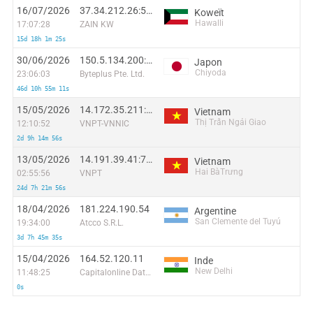
16/07/2026
37.34.212.26:55600
Koweït
Hawalli
17:07:28
ZAIN KW
15d 18h 1m 25s
30/06/2026
150.5.134.200:11833
Japon
Chiyoda
23:06:03
Byteplus Pte. Ltd.
46d 10h 55m 11s
15/05/2026
14.172.35.211:58660
Vietnam
Thị Trấn Ngải Giao
12:10:52
VNPT-VNNIC
2d 9h 14m 56s
13/05/2026
14.191.39.41:7632
Vietnam
Hai BàTrưng
02:55:56
VNPT
24d 7h 21m 56s
18/04/2026
181.224.190.54
Argentine
San Clemente del Tuyú
19:34:00
Atcco S.R.L.
3d 7h 45m 35s
15/04/2026
164.52.120.11
Inde
New Delhi
11:48:25
Capitalonline Data Service (HK) Co
0s