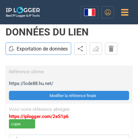
Best IP Logger & IP Tools
DONNÉES DU LIEN
Exportation de données
Référence ultime
https://lode88.hu.net/
Modifier la référence finale
Voici votre référence abrégée
https://iplogger.com/2eS1p6
copie