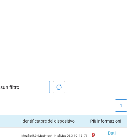
1
Identificatore del dispositivo
Più informazioni
Dati
Mozilla/5.0 (Macintosh; Intel Mac OS X 10_15_7)