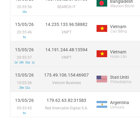
Bangladesh
Maulavi Bāzār
20:55:56
SEARCH IT
10s
15/05/26
14.235.133.96:58882
Vietnam
Cao Bằng
20:55:46
VNPT
9s
15/05/26
14.191.244.48:13594
Vietnam
Hoàn Lão
20:55:37
VNPT
2d 10h 52m 1s
13/05/26
173.49.106.154:46907
Stati Uniti
Philadelphia
10:03:36
Verizon Business
29m 51s
13/05/26
179.62.63.82:31583
Argentina
Ushuaia
09:33:45
Red Intercable Digital S.A.
0s