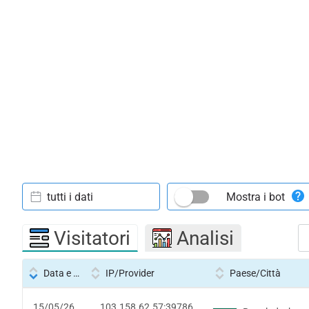
tutti i dati
Mostra i bot
Visitatori
Analisi
Data e ora
IP/Provider
Paese/Città
15/05/26
103.158.62.57:39786