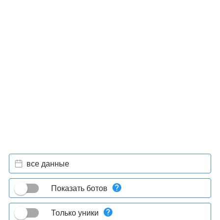
все данные
Показать ботов
Только уники