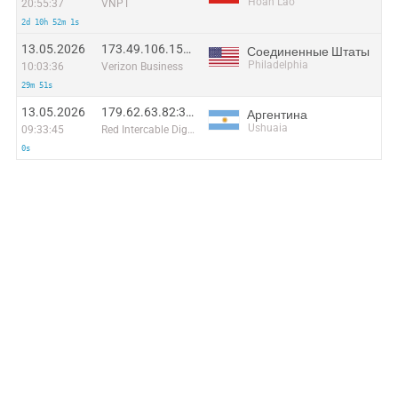
Hoàn Lão
20:55:37
VNPT
2d 10h 52m 1s
13.05.2026
173.49.106.154:46907
Соединенные Штаты
Philadelphia
10:03:36
Verizon Business
29m 51s
13.05.2026
179.62.63.82:31583
Аргентина
Ushuaia
09:33:45
Red Intercable Digital S.A.
0s