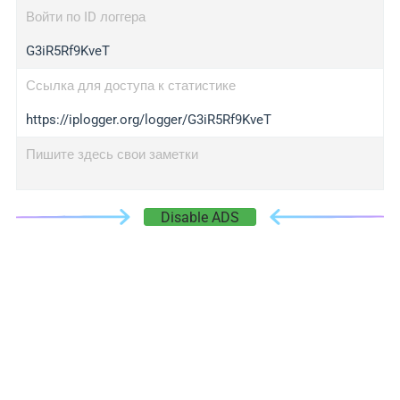
Войти по ID логгера
G3iR5Rf9KveT
Ссылка для доступа к статистике
https://iplogger.org/logger/G3iR5Rf9KveT
Пишите здесь свои заметки
Disable ADS