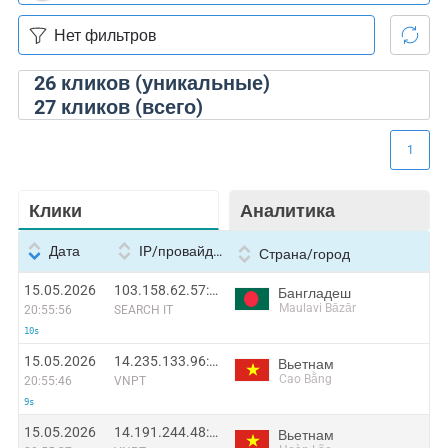
26
кликов (уникальные)
27
кликов (всего)
1
Клики
Аналитика
Дата
IP/провайдер
Страна/город
15.05.2026
103.158.62.57:39786
Бангладеш
Maulavi Bāzār
20:55:56
SEARCH IT
10s
15.05.2026
14.235.133.96:58882
Вьетнам
Cao Bằng
20:55:46
VNPT
9s
15.05.2026
14.191.244.48:13594
Вьетнам