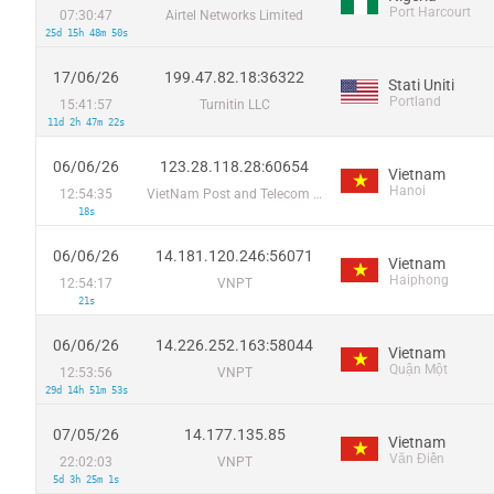
Port Harcourt
07:30:47
Airtel Networks Limited
25d 15h 48m 50s
17/06/26
199.47.82.18:36322
Stati Uniti
Portland
15:41:57
Turnitin LLC
11d 2h 47m 22s
06/06/26
123.28.118.28:60654
Vietnam
Hanoi
12:54:35
VietNam Post and Telecom Corporation
18s
06/06/26
14.181.120.246:56071
Vietnam
Haiphong
12:54:17
VNPT
21s
06/06/26
14.226.252.163:58044
Vietnam
Quận Một
12:53:56
VNPT
29d 14h 51m 53s
07/05/26
14.177.135.85
Vietnam
Văn Điển
22:02:03
VNPT
5d 3h 25m 1s