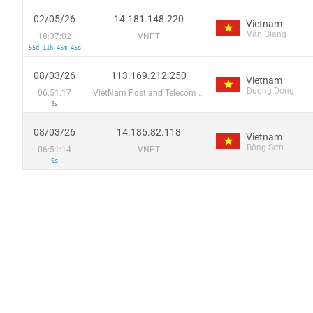
02/05/26
14.181.148.220
Vietnam
Văn Giang
18:37:02
VNPT
55d 11h 45m 45s
08/03/26
113.169.212.250
Vietnam
Duong Dong
06:51:17
VietNam Post and Telecom Corporation
3s
08/03/26
14.185.82.118
Vietnam
Bồng Sơn
06:51:14
VNPT
0s