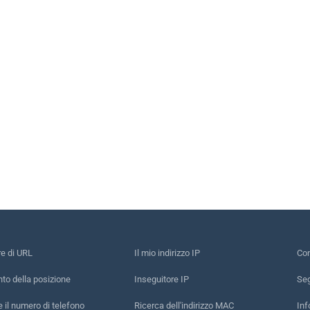
re di URL
Il mio indirizzo IP
Con
to della posizione
Inseguitore IP
Seg
e il numero di telefono
Ricerca dell'indirizzo MAC
Inf