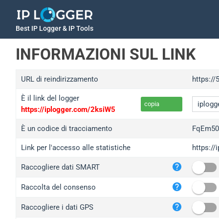
Best IP Logger & IP Tools
INFORMAZIONI SUL LINK
URL di reindirizzamento
https:/
È il link del logger
copia
https://iplogger.com/2ksiW5
È un codice di tracciamento
FqEm50
Link per l'accesso alle statistiche
https:/
iplo
Raccogliere dati SMART
wl.g
ed.t
Raccolta del consenso
bc.a
Raccogliere i dati GPS