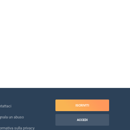
ISCRIVITI
tattaci
nala un abuso
ACCEDI
ormativa sulla privacy