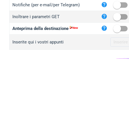
iplo
Notifiche (per e-mail/per Telegram)
mape
Inoltrare i parametri GET
iplo
2no.
Anteprima della destinazione
yip.
Inserite qui i vostri appunti
iplo
iplo
iplo