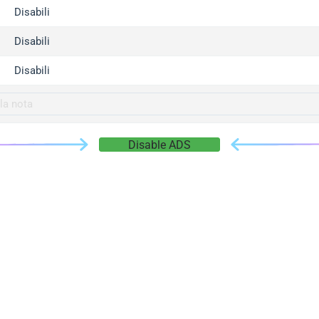
gger.com
Disabili
r.info
Disabili
gger.co
co
Disabili
su
gger.info
g.co
Disable ADS
gger.cn