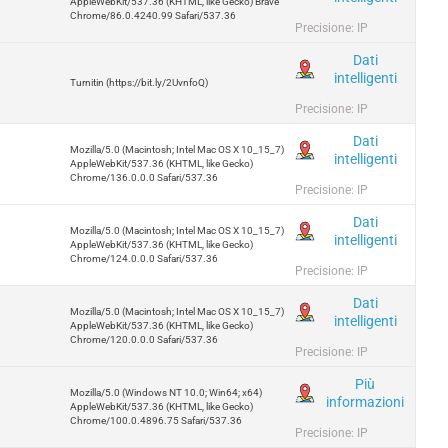
AppleWebKit/537.36 (KHTML, like Gecko) Brave
Chrome/86.0.4240.99 Safari/537.36
Precisione: IP
Dati
intelligenti
Turnitin (https://bit.ly/2UvnfoQ)
Precisione: IP
Dati
Mozilla/5.0 (Macintosh; Intel Mac OS X 10_15_7)
intelligenti
AppleWebKit/537.36 (KHTML, like Gecko)
Chrome/136.0.0.0 Safari/537.36
Precisione: IP
Dati
Mozilla/5.0 (Macintosh; Intel Mac OS X 10_15_7)
intelligenti
AppleWebKit/537.36 (KHTML, like Gecko)
Chrome/124.0.0.0 Safari/537.36
Precisione: IP
Dati
Mozilla/5.0 (Macintosh; Intel Mac OS X 10_15_7)
intelligenti
AppleWebKit/537.36 (KHTML, like Gecko)
Chrome/120.0.0.0 Safari/537.36
Precisione: IP
Più
Mozilla/5.0 (Windows NT 10.0; Win64; x64)
informazioni
AppleWebKit/537.36 (KHTML, like Gecko)
Chrome/100.0.4896.75 Safari/537.36
Precisione: IP