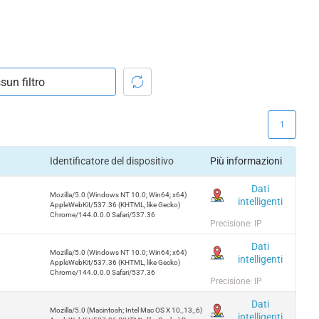
1
Identificatore del dispositivo
Più informazioni
Dati
Mozilla/5.0 (Windows NT 10.0; Win64; x64)
intelligenti
AppleWebKit/537.36 (KHTML, like Gecko)
Chrome/144.0.0.0 Safari/537.36
Precisione: IP
Dati
Mozilla/5.0 (Windows NT 10.0; Win64; x64)
intelligenti
AppleWebKit/537.36 (KHTML, like Gecko)
Chrome/144.0.0.0 Safari/537.36
Precisione: IP
Dati
Mozilla/5.0 (Macintosh; Intel Mac OS X 10_13_6)
intelligenti