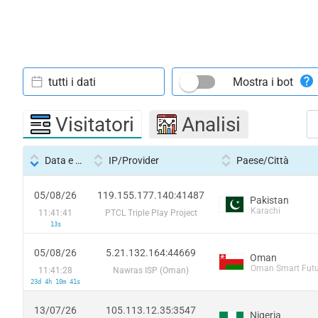
tutti i dati
Mostra i bot
Visitatori
Analisi
Data e ora
IP/Provider
Paese/Città
05/08/26
119.155.177.140:41487
Pakistan
Karachi
11:41:41
PTCL Triple Play Project
13s
05/08/26
5.21.132.164:44669
Oman
Oman Smart Futu
11:41:28
Nawras ISP (Oman)
23d 4h 10m 41s
13/07/26
105.113.12.35:3547
Nigeria