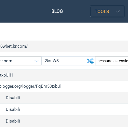
BLOG
TOOLS
/56wbet.br.com/
txbUlH
/iplogger.org/logger/FqEm50txbUlH
gger.org
Disabili
l
c
Disabili
x
Disabili