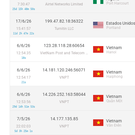
Port Harcourt
7:30:47
Airtel Networks Limited
25d 15h 48m 50s
17/6/26
199.47.82.18:36322
Estados Unido
Portland
15:41:57
Turnitin LLC
11d 2h 47m 22s
6/6/26
123.28.118.28:60654
Vietnam
Hanoi
12:54:35
VietNam Post and Telecom Corporation
18s
6/6/26
14.181.120.246:56071
Vietnam
Haiphong
12:54:17
VNPT
21s
6/6/26
14.226.252.163:58044
Vietnam
Quận Một
12:53:56
VNPT
29d 14h 51m 53s
7/5/26
14.177.135.85
Vietnam
Văn Điển
22:02:03
VNPT
5d 3h 25m 1s