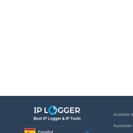
Acortador 
Best IP Logger & IP Tools
Rastreador 
Español