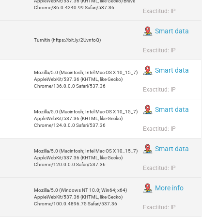
AppleWebKit/537.36 (KHTML, like Gecko) Brave
Chrome/86.0.4240.99 Safari/537.36
Exactitud: IP
Smart data
Turnitin (https://bit.ly/2UvnfoQ)
Exactitud: IP
Smart data
Mozilla/5.0 (Macintosh; Intel Mac OS X 10_15_7)
AppleWebKit/537.36 (KHTML, like Gecko)
Chrome/136.0.0.0 Safari/537.36
Exactitud: IP
Smart data
Mozilla/5.0 (Macintosh; Intel Mac OS X 10_15_7)
AppleWebKit/537.36 (KHTML, like Gecko)
Chrome/124.0.0.0 Safari/537.36
Exactitud: IP
Smart data
Mozilla/5.0 (Macintosh; Intel Mac OS X 10_15_7)
AppleWebKit/537.36 (KHTML, like Gecko)
Chrome/120.0.0.0 Safari/537.36
Exactitud: IP
More info
Mozilla/5.0 (Windows NT 10.0; Win64; x64)
AppleWebKit/537.36 (KHTML, like Gecko)
Chrome/100.0.4896.75 Safari/537.36
Exactitud: IP