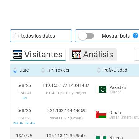
todos los datos
Mostrar bots
Visitantes
Análisis
Date
IP/Provider
País/Ciudad
5/8/26
119.155.177.140:41487
Pakistán
Karachi
11:41:41
PTCL Triple Play Project
13s
5/8/26
5.21.132.164:44669
Omán
Oman Smart Futu
11:41:28
Nawras ISP (Oman)
23d 4h 10m 41s
13/7/26
105.113.12.35:3547
Nigeria