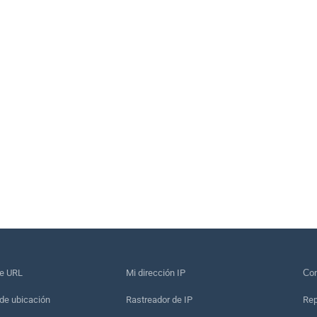
de URL
Mi dirección IP
Сon
de ubicación
Rastreador de IP
Rep