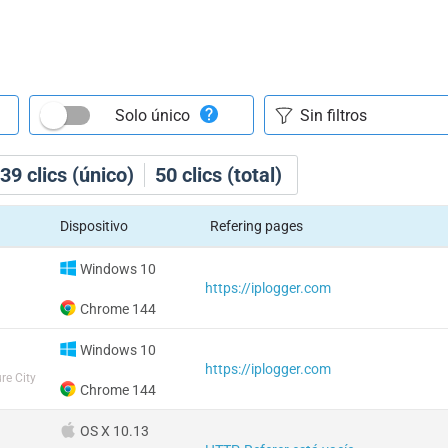
Solo único
39
clics (único)
50
clics (total)
Dispositivo
Refering pages
Windows 10
https://iplogger.com
Chrome 144
Windows 10
https://iplogger.com
re City
Chrome 144
OS X 10.13