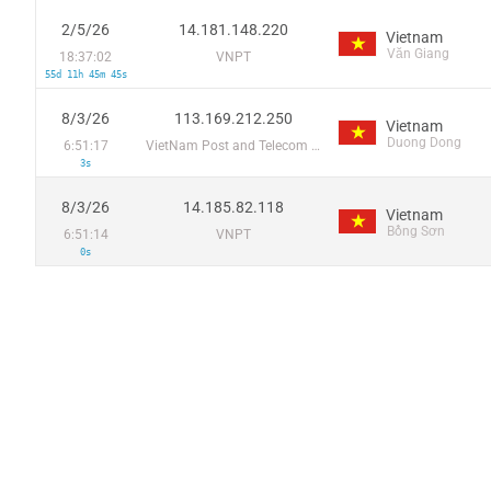
2/5/26
14.181.148.220
Vietnam
Văn Giang
18:37:02
VNPT
55d 11h 45m 45s
8/3/26
113.169.212.250
Vietnam
Duong Dong
6:51:17
VietNam Post and Telecom Corporation
3s
8/3/26
14.185.82.118
Vietnam
Bồng Sơn
6:51:14
VNPT
0s