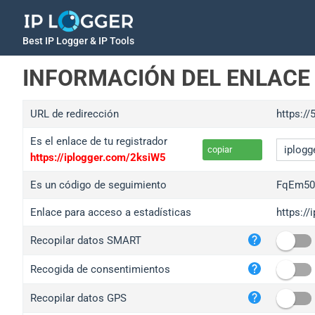
Best IP Logger & IP Tools
INFORMACIÓN DEL ENLACE
URL de redirección
https:/
Es el enlace de tu registrador
copiar
https://iplogger.com/2ksiW5
Es un código de seguimiento
FqEm50
Enlace para acceso a estadísticas
https:/
iplo
Recopilar datos SMART
wl.g
ed.t
Recogida de consentimientos
bc.a
Recopilar datos GPS