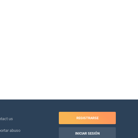
REGISTRARSE
tact us
ortar abuso
INICIAR SESIÓN