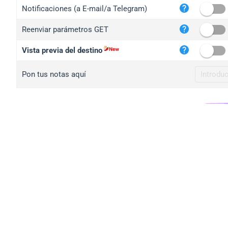
iplo
Notificaciones (a E-mail/a Telegram)
mape
Reenviar parámetros GET
iplo
2no.
Vista previa del destino
yip.
Pon tus notas aquí
iplo
iplo
iplo