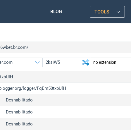
BLOG
TOOLS
/56wbet.br.com/
txbUlH
/iplogger.org/logger/FqEm50txbUlH
gger.org
upgrade
Deshabilitado
l
upgrade
c
upgrade
Deshabilitado
x
upgrade
Deshabilitado