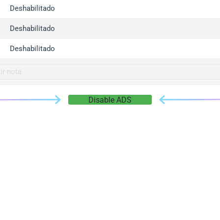
gger.com
Deshabilitado
r.info
Deshabilitado
gger.co
co
Deshabilitado
su
gger.info
g.co
Disable ADS
gger.cn